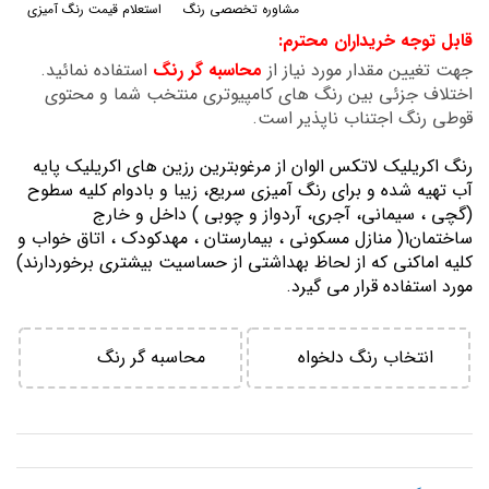
مشاوره تخصصی رنگ
استعلام قیمت رنگ آمیزی
گالری
قابل توجه خریداران محترم:
تصاویر
جهت تغیین مقدار مورد نیاز از
محاسبه گر رنگ
استفاده نمائید.
اختلاف جزئی بین رنگ های کامپیوتری منتخب شما و محتوی
قوطی رنگ اجتناب ناپذیر است.
رنگ اكريليك لاتكس الوان از مرغوبترين رزين هاي اكريليك پايه
آب تهيه شده و برای رنگ آمیزی سریع، زیبا و بادوام کلیه سطوح
(گچی ، سیمانی، آجری، آردواز و چوبی ) داخل و خارج
ساختمان1( منازل مسكوني ، بيمارستان ، مهدكودك ، اتاق خواب و
كليه اماكني كه از لحاظ بهداشتي از حساسيت بيشتري برخوردارند)
مورد استفاده قرار می گیرد.
انتخاب رنگ دلخواه
محاسبه گر رنگ