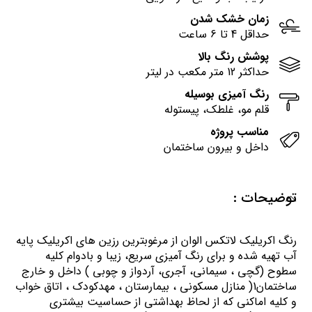
زمان خشک شدن
حداقل 4 تا 6 ساعت
پوشش رنگ بالا
حداکثر 12 متر مکعب در لیتر
رنگ آمیزی بوسیله
قلم مو، غلطک، پیستوله
مناسب پروژه
داخل و بیرون ساختمان
توضیحات :
رنگ اكريليك لاتكس الوان از مرغوبترين رزين هاي اكريليك پايه
آب تهيه شده و برای رنگ آمیزی سریع، زیبا و بادوام کلیه
سطوح (گچی ، سیمانی، آجری، آردواز و چوبی ) داخل و خارج
ساختمان1( منازل مسكوني ، بيمارستان ، مهدكودك ، اتاق خواب
و كليه اماكني كه از لحاظ بهداشتي از حساسيت بيشتري