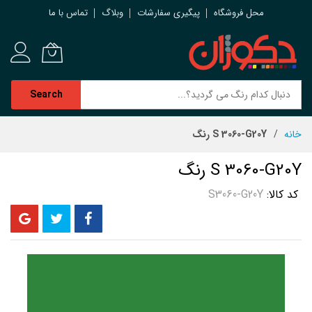
محل فروشگاه
پیگیری سفارشات
وبلاگ
تماس با ما
Search
رش
خانه
S 3060-G20Y رنگ
ه
حتوا
S 3060-G20Y رنگ
کد کالا
S3060-G20Y
رفتن
به
انتهای
گالری