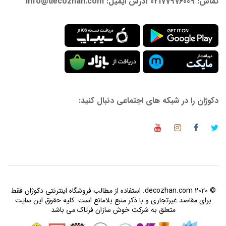
تماس: 02177976009 آدرس ایمیل: info@decozhan.com
دکوژان را در شبکه های اجتماعی دنبال کنید:
© 2020 decozhan.com. استفاده از مطالب فروشگاه اینترنتی دکوژان فقط
برای مقاصد غیرتجاری و با ذکر منبع بلامانع است. کلیه حقوق این سایت
متعلق به شرکت خوش سازان فرتاک می باشد