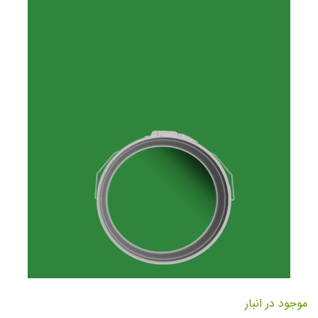
تصاویر
رفتن
به
موجود در انبار
ابتدای