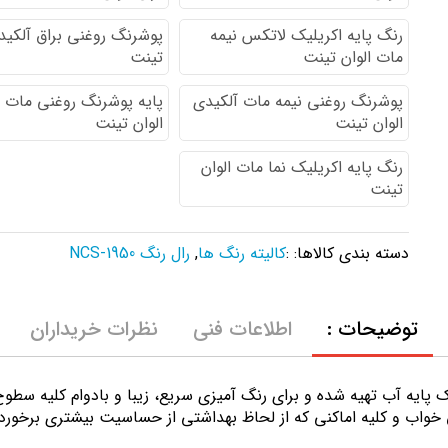
رنگ پایه اكريليك لاتكس نيمه
پوشرنگ روغنی براق آلکیدی
مات الوان تینت
تینت
پوشرنگ روغنی نیمه مات آلکیدی
پایه پوشرنگ روغنی مات 
الوان تینت
الوان تینت
رنگ پایه اکریلیک نما مات الوان
تینت
دسته بندی کالاها: :
کالیته رنگ ها
,
رال رنگ NCS-1950
توضیحات :
اطلاعات فنی
نظرات خریداران
ك پايه آب تهيه شده و برای رنگ آمیزی سریع، زیبا و بادوام کلیه سط