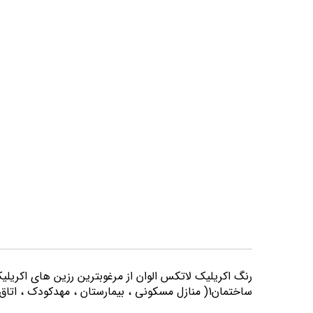
تصاویر
رنگ اكريليك لاتكس الوان از مرغوبترين رزين هاي اكريلي
ساختمان1( منازل مسكوني ، بيمارستان ، مهدكودك ، اتاق خواب و كليه اماكني كه از لحاظ بهداشتي از حساسيت بيشتري برخوردارند) مورد استفاده قرار می گیرد.