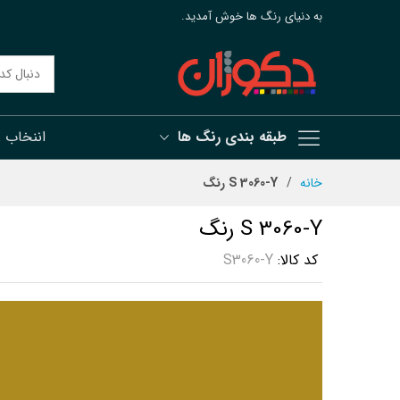
به دنیای رنگ ها خوش آمدید.
طبقه بندی رنگ ها
اننخاب 
رش
خانه
S 3060-Y رنگ
ه
حتوا
S 3060-Y رنگ
کد کالا
S3060-Y
رفتن
به
انتهای
گالری
تصاویر