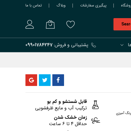
وشگاه
پیگیری سفارشات
وبلاگ
تماس با ما
Sear
ا
پشتیبانی و فروش:
09901784247
قابل شستشو و کم بو
ترکیب آب و مایع ظرفشویی
رنگ آمیزی
زمان خشک شدن
حداقل 4 تا 6 ساعت