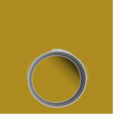
رفتن
به
ابتدای
گالری