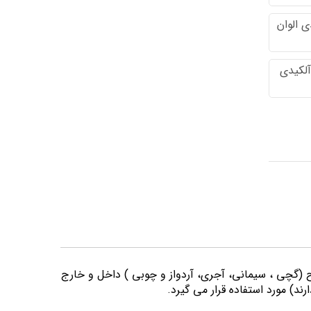
 الوان
آلکیدی
وح (گچی ، سیمانی، آجری، آردواز و چوبی ) داخل و خارج