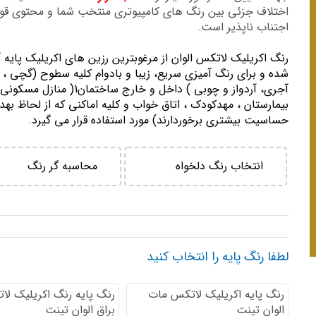
اختلاف جزئی بین رنگ های کامپیوتری منتخب شما و محتوی ق
اجتناب ناپذیر است.
رنگ اكريليك لاتكس الوان از مرغوبترين رزين هاي اكريليك پايه 
شده و برای رنگ آمیزی سریع، زیبا و بادوام کلیه سطوح (گچی ، 
آجری، آردواز و چوبی ) داخل و خارج ساختمان1( منازل مسك
بيمارستان ، مهدكودك ، اتاق خواب و كليه اماكني كه از لحاظ بهد
حساسيت بيشتري برخوردارند) مورد استفاده قرار می گیرد.
انتخاب رنگ دلخواه
محاسبه گر رنگ
لطفا رنگ پایه را انتخاب کنید
رنگ پایه اكريليك لاتكس مات
رنگ پایه رنگ اكريليك لا
الوان تینت
براق الوان تینت