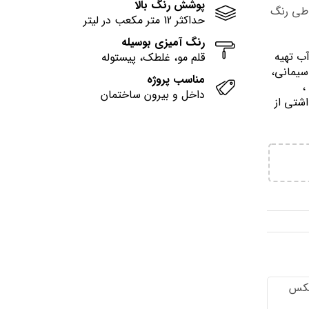
پوشش رنگ بالا
وطی رنگ
حداکثر 12 متر مکعب در لیتر
رنگ آمیزی بوسیله
آب تهيه
قلم مو، غلطک، پیستوله
سیمانی،
مناسب پروژه
وني ،
داخل و بیرون ساختمان
اشتي از
تكس