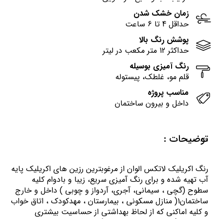
زمان خشک شدن
حداقل 4 تا 6 ساعت
پوشش رنگ بالا
حداکثر 12 متر مکعب در لیتر
رنگ آمیزی بوسیله
قلم مو، غلطک، پیستوله
مناسب پروژه
داخل و بیرون ساختمان
توضیحات :
رنگ اكريليك لاتكس الوان از مرغوبترين رزين هاي اكريليك پايه
آب تهيه شده و برای رنگ آمیزی سریع، زیبا و بادوام کلیه
سطوح (گچی ، سیمانی، آجری، آردواز و چوبی ) داخل و خارج
ساختمان1( منازل مسكوني ، بيمارستان ، مهدكودك ، اتاق خواب
و كليه اماكني كه از لحاظ بهداشتي از حساسيت بيشتري