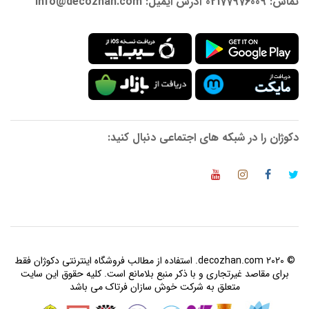
تماس: 02177976009 آدرس ایمیل: info@decozhan.com
دکوژان را در شبکه های اجتماعی دنبال کنید:
© 2020 decozhan.com. استفاده از مطالب فروشگاه اینترنتی دکوژان فقط
برای مقاصد غیرتجاری و با ذکر منبع بلامانع است. کلیه حقوق این سایت
متعلق به شرکت خوش سازان فرتاک می باشد