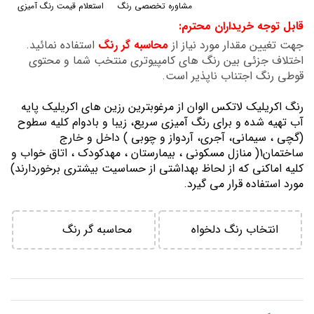
مشاوره تخصصی رنگ
استعلام قیمت رنگ آمیزی
گالری
قابل توجه خریداران محترم:
تصاویر
جهت تغیین مقدار مورد نیاز از
محاسبه گر رنگ
استفاده نمائید.
اختلاف جزئی بین رنگ های کامپیوتری منتخب شما و محتوی
قوطی رنگ اجتناب ناپذیر است.
رنگ اكريليك لاتكس الوان از مرغوبترين رزين هاي اكريليك پايه
آب تهيه شده و برای رنگ آمیزی سریع، زیبا و بادوام کلیه سطوح
(گچی ، سیمانی، آجری، آردواز و چوبی ) داخل و خارج
ساختمان1( منازل مسكوني ، بيمارستان ، مهدكودك ، اتاق خواب و
كليه اماكني كه از لحاظ بهداشتي از حساسيت بيشتري برخوردارند)
مورد استفاده قرار می گیرد.
انتخاب رنگ دلخواه
محاسبه گر رنگ