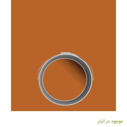
تصاویر
رفتن
به
موجود در انبار
ابتدای