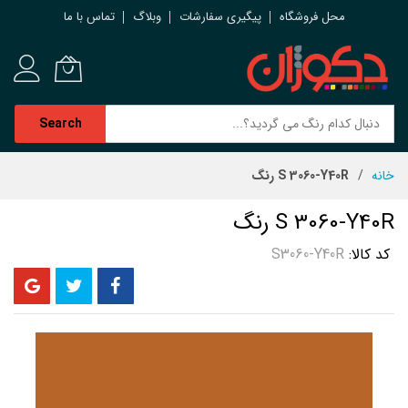
محل فروشگاه
پیگیری سفارشات
وبلاگ
تماس با ما
Search
رش
خانه
S 3060-Y40R رنگ
ه
حتوا
S 3060-Y40R رنگ
کد کالا
S3060-Y40R
رفتن
به
انتهای
گالری