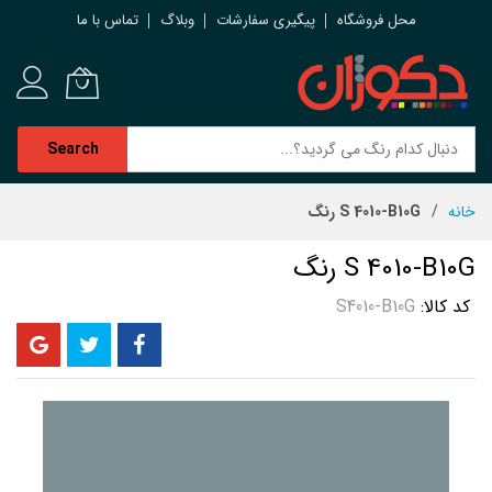
محل فروشگاه
پیگیری سفارشات
وبلاگ
تماس با ما
Search
رش
خانه
S 4010-B10G رنگ
ه
حتوا
S 4010-B10G رنگ
کد کالا
S4010-B10G
رفتن
به
انتهای
گالری