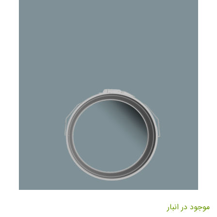
تصاویر
رفتن
به
موجود در انبار
ابتدای