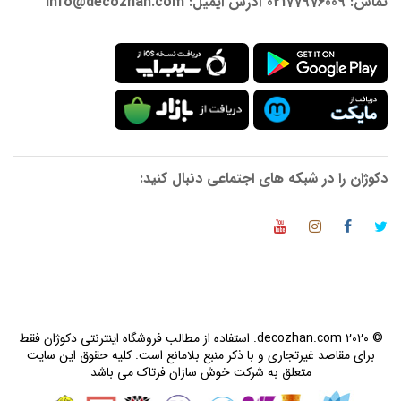
تماس: 02177976009 آدرس ایمیل: info@decozhan.com
دکوژان را در شبکه های اجتماعی دنبال کنید:
© 2020 decozhan.com. استفاده از مطالب فروشگاه اینترنتی دکوژان فقط
برای مقاصد غیرتجاری و با ذکر منبع بلامانع است. کلیه حقوق این سایت
متعلق به شرکت خوش سازان فرتاک می باشد