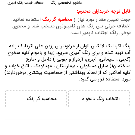
مشاوره تخصصی رنگ
استعلام قیمت رنگ آمیزی
گالری
قابل توجه خریداران محترم:
تصاویر
جهت تغیین مقدار مورد نیاز از
محاسبه گر رنگ
استفاده نمائید.
اختلاف جزئی بین رنگ های کامپیوتری منتخب شما و محتوی
قوطی رنگ اجتناب ناپذیر است.
رنگ اكريليك لاتكس الوان از مرغوبترين رزين هاي اكريليك پايه
آب تهيه شده و برای رنگ آمیزی سریع، زیبا و بادوام کلیه سطوح
(گچی ، سیمانی، آجری، آردواز و چوبی ) داخل و خارج
ساختمان1( منازل مسكوني ، بيمارستان ، مهدكودك ، اتاق خواب و
كليه اماكني كه از لحاظ بهداشتي از حساسيت بيشتري برخوردارند)
مورد استفاده قرار می گیرد.
انتخاب رنگ دلخواه
محاسبه گر رنگ