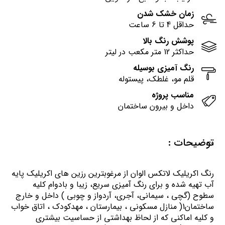
زمان خشک شدن
حداقل 4 تا 6 ساعت
پوشش رنگ بالا
حداکثر 12 متر مکعب در لیتر
رنگ آمیزی بوسیله
قلم مو، غلطک، پیستوله
مناسب پروژه
داخل و بیرون ساختمان
توضیحات :
رنگ اكريليك لاتكس الوان از مرغوبترين رزين هاي اكريليك پايه
آب تهيه شده و برای رنگ آمیزی سریع، زیبا و بادوام کلیه
سطوح (گچی ، سیمانی، آجری، آردواز و چوبی ) داخل و خارج
ساختمان1( منازل مسكوني ، بيمارستان ، مهدكودك ، اتاق خواب
و كليه اماكني كه از لحاظ بهداشتي از حساسيت بيشتري