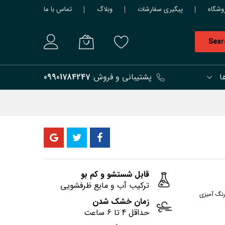
وشگاه
پیگیری سفارشات
وبلاگ
تماس با ما
Sear
ا
پشتیبانی و فروش:
09901784247
قابل شستشو و کم بو
ترکیب آب و مایع ظرفشویی
رنگ آمیزی
زمان خشک شدن
حداقل 4 تا 6 ساعت