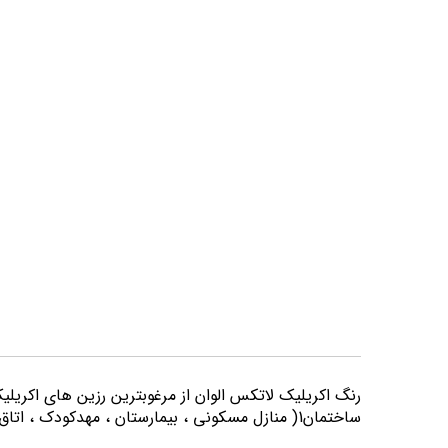
تصاویر
رنگ اكريليك لاتكس الوان از مرغوبترين رزين هاي اكريلي
ساختمان1( منازل مسكوني ، بيمارستان ، مهدكودك ، اتاق خواب و كليه اماكني كه از لحاظ بهداشتي از حساسيت بيشتري برخوردارند) مورد استفاده قرار می گیرد.