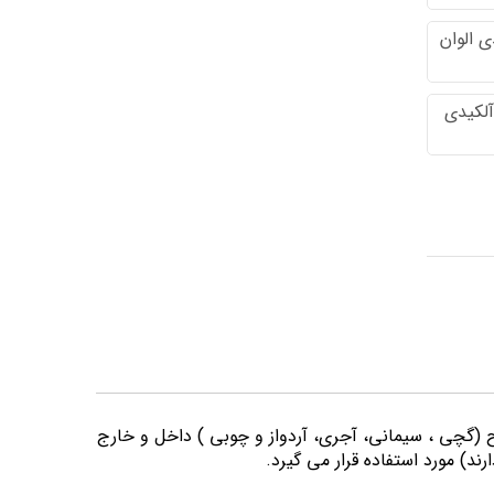
 الوان
آلکیدی
وح (گچی ، سیمانی، آجری، آردواز و چوبی ) داخل و خارج