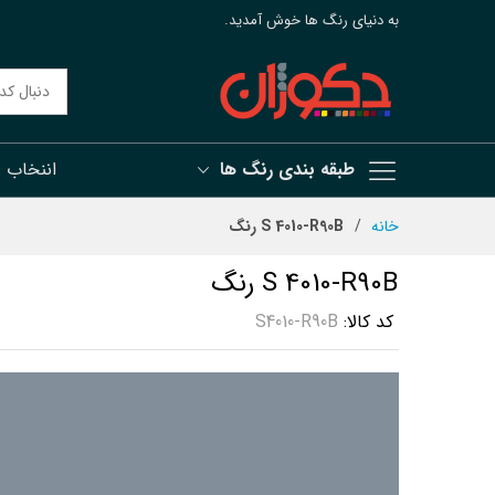
به دنیای رنگ ها خوش آمدید.
طبقه بندی رنگ ها
اننخاب 
رش
خانه
S 4010-R90B رنگ
ه
حتوا
S 4010-R90B رنگ
کد کالا
S4010-R90B
رفتن
به
انتهای
گالری
تصاویر