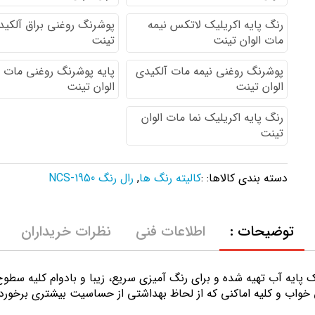
رنگ پایه اكريليك لاتكس نيمه
پوشرنگ روغنی براق آلکیدی
مات الوان تینت
تینت
پوشرنگ روغنی نیمه مات آلکیدی
پایه پوشرنگ روغنی مات 
الوان تینت
الوان تینت
رنگ پایه اکریلیک نما مات الوان
تینت
دسته بندی کالاها: :
کالیته رنگ ها
,
رال رنگ NCS-1950
توضیحات :
اطلاعات فنی
نظرات خریداران
ك پايه آب تهيه شده و برای رنگ آمیزی سریع، زیبا و بادوام کلیه سط