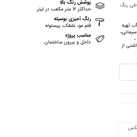
پوشش رنگ بالا
وطی رنگ
حداکثر 12 متر مکعب در لیتر
رنگ آمیزی بوسیله
آب تهيه
قلم مو، غلطک، پیستوله
سیمانی،
مناسب پروژه
وني ،
داخل و بیرون ساختمان
اشتي از
تكس