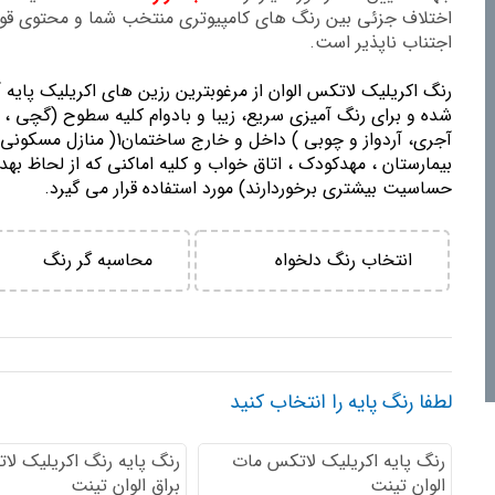
اختلاف جزئی بین رنگ های کامپیوتری منتخب شما و محتوی ق
اجتناب ناپذیر است.
رنگ اكريليك لاتكس الوان از مرغوبترين رزين هاي اكريليك پايه 
شده و برای رنگ آمیزی سریع، زیبا و بادوام کلیه سطوح (گچی ، 
آجری، آردواز و چوبی ) داخل و خارج ساختمان1( منازل مسك
بيمارستان ، مهدكودك ، اتاق خواب و كليه اماكني كه از لحاظ بهد
حساسيت بيشتري برخوردارند) مورد استفاده قرار می گیرد.
انتخاب رنگ دلخواه
محاسبه گر رنگ
لطفا رنگ پایه را انتخاب کنید
رنگ پایه اكريليك لاتكس مات
رنگ پایه رنگ اكريليك لا
الوان تینت
براق الوان تینت