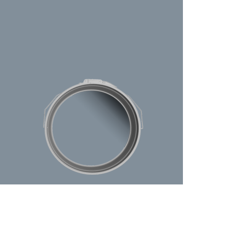
رفتن
به
ابتدای
گالری