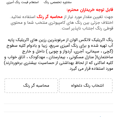
مشاوره تخصصی رنگ
استعلام قیمت رنگ آمیزی
گالری
قابل توجه خریداران محترم:
تصاویر
جهت تغیین مقدار مورد نیاز از
محاسبه گر رنگ
استفاده نمائید.
اختلاف جزئی بین رنگ های کامپیوتری منتخب شما و محتوی
قوطی رنگ اجتناب ناپذیر است.
رنگ اكريليك لاتكس الوان از مرغوبترين رزين هاي اكريليك پايه
آب تهيه شده و برای رنگ آمیزی سریع، زیبا و بادوام کلیه سطوح
(گچی ، سیمانی، آجری، آردواز و چوبی ) داخل و خارج
ساختمان1( منازل مسكوني ، بيمارستان ، مهدكودك ، اتاق خواب و
كليه اماكني كه از لحاظ بهداشتي از حساسيت بيشتري برخوردارند)
مورد استفاده قرار می گیرد.
انتخاب رنگ دلخواه
محاسبه گر رنگ