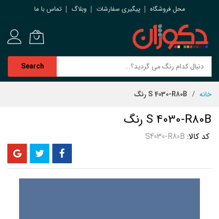
محل فروشگاه
پیگیری سفارشات
وبلاگ
تماس با ما
Search
رش
خانه
S 4030-R80B رنگ
ه
حتوا
S 4030-R80B رنگ
کد کالا
S4030-R80B
رفتن
به
انتهای
گالری