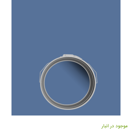
تصاویر
رفتن
به
موجود در انبار
ابتدای