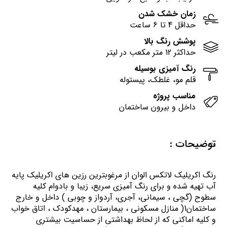
زمان خشک شدن
حداقل 4 تا 6 ساعت
پوشش رنگ بالا
حداکثر 12 متر مکعب در لیتر
رنگ آمیزی بوسیله
قلم مو، غلطک، پیستوله
مناسب پروژه
داخل و بیرون ساختمان
توضیحات :
رنگ اكريليك لاتكس الوان از مرغوبترين رزين هاي اكريليك پايه
آب تهيه شده و برای رنگ آمیزی سریع، زیبا و بادوام کلیه
سطوح (گچی ، سیمانی، آجری، آردواز و چوبی ) داخل و خارج
ساختمان1( منازل مسكوني ، بيمارستان ، مهدكودك ، اتاق خواب
و كليه اماكني كه از لحاظ بهداشتي از حساسيت بيشتري