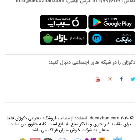
تماس: 02177976009 آدرس ایمیل: info@decozhan.com
دکوژان را در شبکه های اجتماعی دنبال کنید:
© 2020 decozhan.com. استفاده از مطالب فروشگاه اینترنتی دکوژان فقط
برای مقاصد غیرتجاری و با ذکر منبع بلامانع است. کلیه حقوق این سایت
متعلق به شرکت خوش سازان فرتاک می باشد