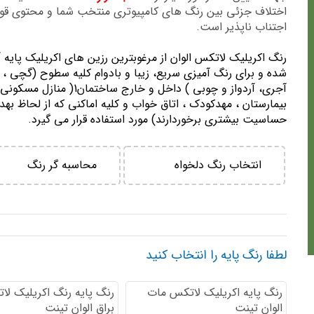
اختلاف جزئی بین رنگ های کامپیوتری منتخب شما و محتوی ق
اجتناب ناپذیر است.
رنگ اكريليك لاتكس الوان از مرغوبترين رزين هاي اكريليك پايه 
شده و برای رنگ آمیزی سریع، زیبا و بادوام کلیه سطوح (گچی ، 
آجری، آردواز و چوبی ) داخل و خارج ساختمان1( منازل مسك
بيمارستان ، مهدكودك ، اتاق خواب و كليه اماكني كه از لحاظ بهد
حساسيت بيشتري برخوردارند) مورد استفاده قرار می گیرد.
انتخاب رنگ دلخواه
محاسبه گر رنگ
لطفا رنگ پایه را انتخاب کنید
رنگ پایه اكريليك لاتكس مات
رنگ پایه رنگ اكريليك لا
الوان تینت
براق الوان تینت