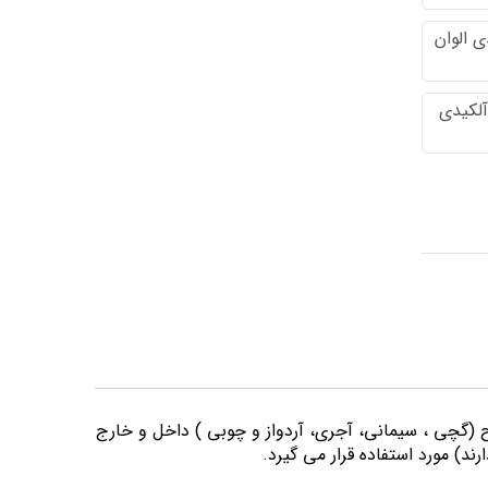
 الوان
آلکیدی
وح (گچی ، سیمانی، آجری، آردواز و چوبی ) داخل و خارج