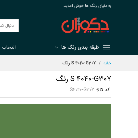
به دنیای رنگ ها خوش آمدید.
طبقه بندی رنگ ها
اننخاب 
رش
خانه
S 4040-G30Y رنگ
ه
حتوا
S 4040-G30Y رنگ
کد کالا
S4040-G30Y
رفتن
به
انتهای
گالری
تصاویر