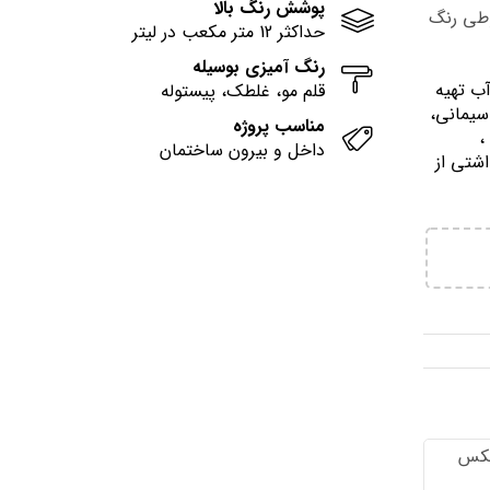
پوشش رنگ بالا
وطی رنگ
حداکثر 12 متر مکعب در لیتر
رنگ آمیزی بوسیله
آب تهيه
قلم مو، غلطک، پیستوله
سیمانی،
مناسب پروژه
وني ،
داخل و بیرون ساختمان
اشتي از
تكس