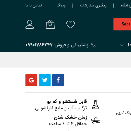
وشگاه
پیگیری سفارشات
وبلاگ
تماس با ما
Sear
ا
پشتیبانی و فروش:
09901784247
قابل شستشو و کم بو
ترکیب آب و مایع ظرفشویی
رنگ آمیزی
زمان خشک شدن
حداقل 4 تا 6 ساعت