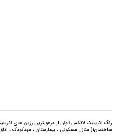
تصاویر
رنگ اكريليك لاتكس الوان از مرغوبترين رزين هاي اكريلي
ساختمان1( منازل مسكوني ، بيمارستان ، مهدكودك ، اتاق خواب و كليه اماكني كه از لحاظ بهداشتي از حساسيت بيشتري برخوردارند) مورد استفاده قرار می گیرد.