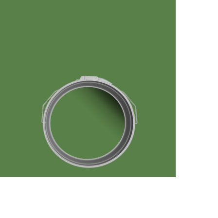
رفتن
به
ابتدای
گالری