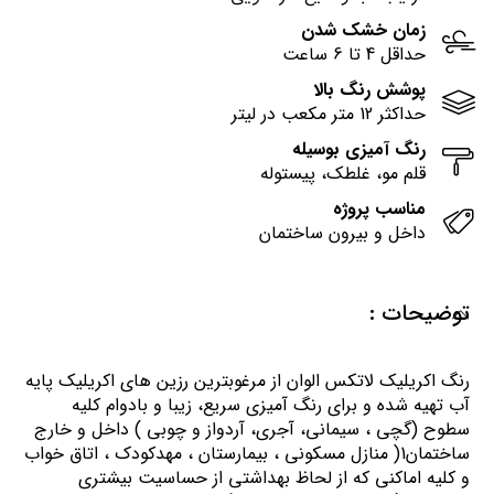
زمان خشک شدن
حداقل 4 تا 6 ساعت
پوشش رنگ بالا
حداکثر 12 متر مکعب در لیتر
رنگ آمیزی بوسیله
قلم مو، غلطک، پیستوله
مناسب پروژه
داخل و بیرون ساختمان
توضیحات :
رنگ اكريليك لاتكس الوان از مرغوبترين رزين هاي اكريليك پايه
آب تهيه شده و برای رنگ آمیزی سریع، زیبا و بادوام کلیه
سطوح (گچی ، سیمانی، آجری، آردواز و چوبی ) داخل و خارج
ساختمان1( منازل مسكوني ، بيمارستان ، مهدكودك ، اتاق خواب
و كليه اماكني كه از لحاظ بهداشتي از حساسيت بيشتري