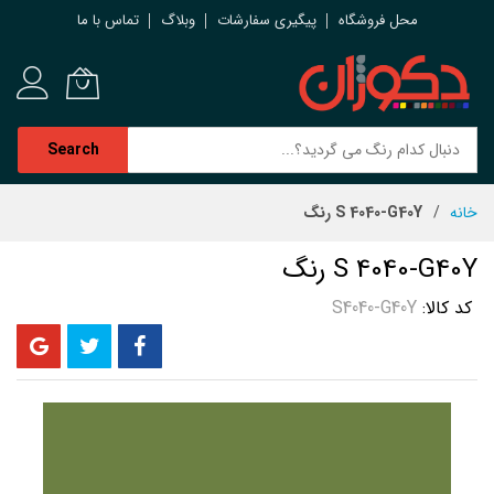
محل فروشگاه
پیگیری سفارشات
وبلاگ
تماس با ما
Search
رش
خانه
S 4040-G40Y رنگ
ه
حتوا
S 4040-G40Y رنگ
کد کالا
S4040-G40Y
رفتن
به
انتهای
گالری