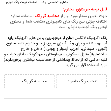
مشاوره تخصصی رنگ
استعلام قیمت رنگ آمیزی
گالری
قابل توجه خریداران محترم:
تصاویر
جهت تغیین مقدار مورد نیاز از
محاسبه گر رنگ
استفاده نمائید.
اختلاف جزئی بین رنگ های کامپیوتری منتخب شما و محتوی
قوطی رنگ اجتناب ناپذیر است.
رنگ اكريليك لاتكس الوان از مرغوبترين رزين هاي اكريليك پايه
آب تهيه شده و برای رنگ آمیزی سریع، زیبا و بادوام کلیه سطوح
(گچی ، سیمانی، آجری، آردواز و چوبی ) داخل و خارج
ساختمان1( منازل مسكوني ، بيمارستان ، مهدكودك ، اتاق خواب و
كليه اماكني كه از لحاظ بهداشتي از حساسيت بيشتري برخوردارند)
مورد استفاده قرار می گیرد.
انتخاب رنگ دلخواه
محاسبه گر رنگ