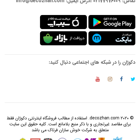
تماس: 02177976009 آدرس ایمیل: info@decozhan.com
دکوژان را در شبکه های اجتماعی دنبال کنید:
© 2020 decozhan.com. استفاده از مطالب فروشگاه اینترنتی دکوژان فقط
برای مقاصد غیرتجاری و با ذکر منبع بلامانع است. کلیه حقوق این سایت
متعلق به شرکت خوش سازان فرتاک می باشد