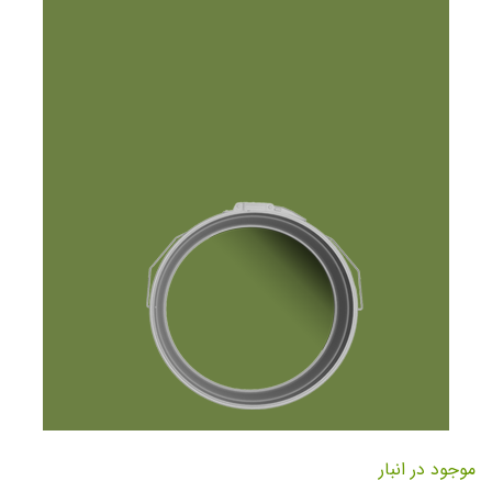
تصاویر
رفتن
به
موجود در انبار
ابتدای