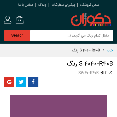
محل فروشگاه
پیگیری سفارشات
وبلاگ
تماس با ما
Search
رش
خانه
S 4040-R40B رنگ
ه
حتوا
S 4040-R40B رنگ
کد کالا
S4040-R40B
رفتن
به
انتهای
گالری