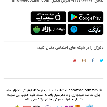
تماس: 02177976009 آدرس ایمیل: info@decozhan.com
دکوژان را در شبکه های اجتماعی دنبال کنید:
© 2020 decozhan.com. استفاده از مطالب فروشگاه اینترنتی دکوژان فقط
برای مقاصد غیرتجاری و با ذکر منبع بلامانع است. کلیه حقوق این سایت
متعلق به شرکت خوش سازان فرتاک می باشد