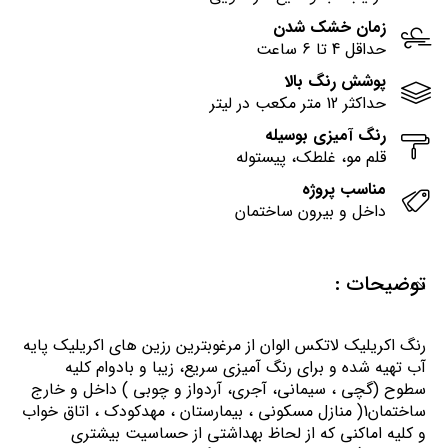
زمان خشک شدن
حداقل 4 تا 6 ساعت
پوشش رنگ بالا
حداکثر 12 متر مکعب در لیتر
رنگ آمیزی بوسیله
قلم مو، غلطک، پیستوله
مناسب پروژه
داخل و بیرون ساختمان
توضیحات :
رنگ اكريليك لاتكس الوان از مرغوبترين رزين هاي اكريليك پايه
آب تهيه شده و برای رنگ آمیزی سریع، زیبا و بادوام کلیه
سطوح (گچی ، سیمانی، آجری، آردواز و چوبی ) داخل و خارج
ساختمان1( منازل مسكوني ، بيمارستان ، مهدكودك ، اتاق خواب
و كليه اماكني كه از لحاظ بهداشتي از حساسيت بيشتري