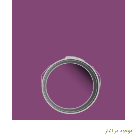
تصاویر
رفتن
به
موجود در انبار
ابتدای