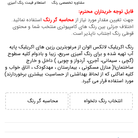
مشاوره تخصصی رنگ
استعلام قیمت رنگ آمیزی
گالری
قابل توجه خریداران محترم:
تصاویر
جهت تغیین مقدار مورد نیاز از
محاسبه گر رنگ
استفاده نمائید.
اختلاف جزئی بین رنگ های کامپیوتری منتخب شما و محتوی
قوطی رنگ اجتناب ناپذیر است.
رنگ اكريليك لاتكس الوان از مرغوبترين رزين هاي اكريليك پايه
آب تهيه شده و برای رنگ آمیزی سریع، زیبا و بادوام کلیه سطوح
(گچی ، سیمانی، آجری، آردواز و چوبی ) داخل و خارج
ساختمان1( منازل مسكوني ، بيمارستان ، مهدكودك ، اتاق خواب و
كليه اماكني كه از لحاظ بهداشتي از حساسيت بيشتري برخوردارند)
مورد استفاده قرار می گیرد.
انتخاب رنگ دلخواه
محاسبه گر رنگ