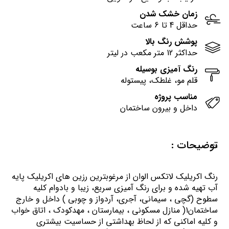
زمان خشک شدن
حداقل 4 تا 6 ساعت
پوشش رنگ بالا
حداکثر 12 متر مکعب در لیتر
رنگ آمیزی بوسیله
قلم مو، غلطک، پیستوله
مناسب پروژه
داخل و بیرون ساختمان
توضیحات :
رنگ اكريليك لاتكس الوان از مرغوبترين رزين هاي اكريليك پايه
آب تهيه شده و برای رنگ آمیزی سریع، زیبا و بادوام کلیه
سطوح (گچی ، سیمانی، آجری، آردواز و چوبی ) داخل و خارج
ساختمان1( منازل مسكوني ، بيمارستان ، مهدكودك ، اتاق خواب
و كليه اماكني كه از لحاظ بهداشتي از حساسيت بيشتري