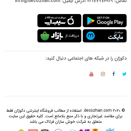
تماس: 02177976009 آدرس ایمیل: info@decozhan.com
دکوژان را در شبکه های اجتماعی دنبال کنید:
© 2020 decozhan.com. استفاده از مطالب فروشگاه اینترنتی دکوژان فقط
برای مقاصد غیرتجاری و با ذکر منبع بلامانع است. کلیه حقوق این سایت
متعلق به شرکت خوش سازان فرتاک می باشد