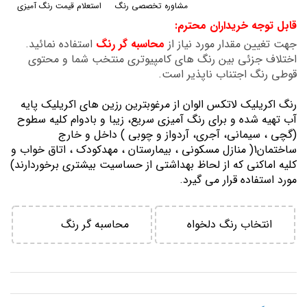
مشاوره تخصصی رنگ
استعلام قیمت رنگ آمیزی
گالری
قابل توجه خریداران محترم:
تصاویر
جهت تغیین مقدار مورد نیاز از
محاسبه گر رنگ
استفاده نمائید.
اختلاف جزئی بین رنگ های کامپیوتری منتخب شما و محتوی
قوطی رنگ اجتناب ناپذیر است.
رنگ اكريليك لاتكس الوان از مرغوبترين رزين هاي اكريليك پايه
آب تهيه شده و برای رنگ آمیزی سریع، زیبا و بادوام کلیه سطوح
(گچی ، سیمانی، آجری، آردواز و چوبی ) داخل و خارج
ساختمان1( منازل مسكوني ، بيمارستان ، مهدكودك ، اتاق خواب و
كليه اماكني كه از لحاظ بهداشتي از حساسيت بيشتري برخوردارند)
مورد استفاده قرار می گیرد.
انتخاب رنگ دلخواه
محاسبه گر رنگ