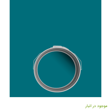
تصاویر
رفتن
به
موجود در انبار
ابتدای