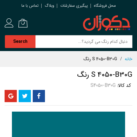
محل فروشگاه
پیگیری سفارشات
وبلاگ
تماس با ما
Search
رش
خانه
S 4050-B30G رنگ
ه
حتوا
S 4050-B30G رنگ
کد کالا
S4050-B30G
رفتن
به
انتهای
گالری