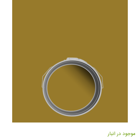
تصاویر
رفتن
به
موجود در انبار
ابتدای