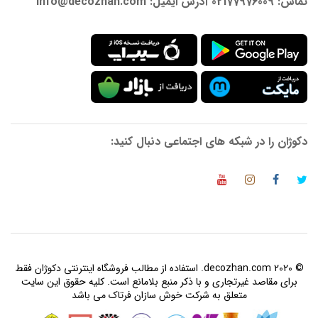
تماس: 02177976009 آدرس ایمیل: info@decozhan.com
دکوژان را در شبکه های اجتماعی دنبال کنید:
© 2020 decozhan.com. استفاده از مطالب فروشگاه اینترنتی دکوژان فقط
برای مقاصد غیرتجاری و با ذکر منبع بلامانع است. کلیه حقوق این سایت
متعلق به شرکت خوش سازان فرتاک می باشد