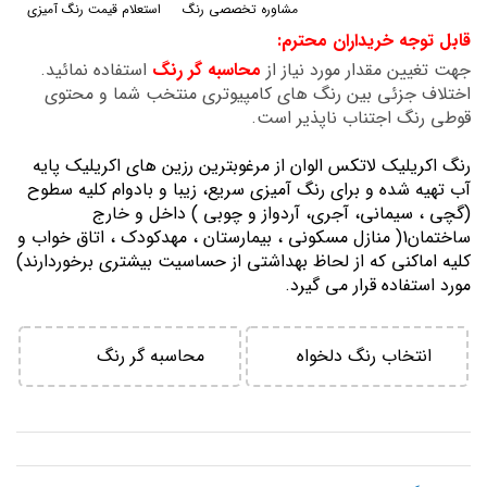
مشاوره تخصصی رنگ
استعلام قیمت رنگ آمیزی
گالری
قابل توجه خریداران محترم:
تصاویر
جهت تغیین مقدار مورد نیاز از
محاسبه گر رنگ
استفاده نمائید.
اختلاف جزئی بین رنگ های کامپیوتری منتخب شما و محتوی
قوطی رنگ اجتناب ناپذیر است.
رنگ اكريليك لاتكس الوان از مرغوبترين رزين هاي اكريليك پايه
آب تهيه شده و برای رنگ آمیزی سریع، زیبا و بادوام کلیه سطوح
(گچی ، سیمانی، آجری، آردواز و چوبی ) داخل و خارج
ساختمان1( منازل مسكوني ، بيمارستان ، مهدكودك ، اتاق خواب و
كليه اماكني كه از لحاظ بهداشتي از حساسيت بيشتري برخوردارند)
مورد استفاده قرار می گیرد.
انتخاب رنگ دلخواه
محاسبه گر رنگ