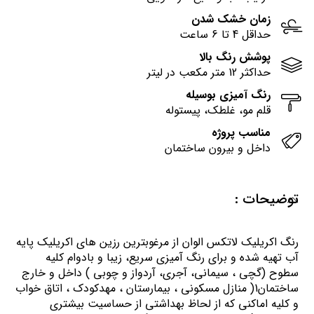
زمان خشک شدن
حداقل 4 تا 6 ساعت
پوشش رنگ بالا
حداکثر 12 متر مکعب در لیتر
رنگ آمیزی بوسیله
قلم مو، غلطک، پیستوله
مناسب پروژه
داخل و بیرون ساختمان
توضیحات :
رنگ اكريليك لاتكس الوان از مرغوبترين رزين هاي اكريليك پايه
آب تهيه شده و برای رنگ آمیزی سریع، زیبا و بادوام کلیه
سطوح (گچی ، سیمانی، آجری، آردواز و چوبی ) داخل و خارج
ساختمان1( منازل مسكوني ، بيمارستان ، مهدكودك ، اتاق خواب
و كليه اماكني كه از لحاظ بهداشتي از حساسيت بيشتري