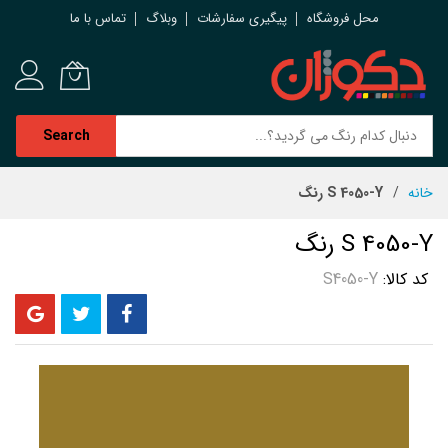
محل فروشگاه
پیگیری سفارشات
وبلاگ
تماس با ما
Search
رش
خانه
S 4050-Y رنگ
ه
حتوا
S 4050-Y رنگ
کد کالا
S4050-Y
رفتن
به
انتهای
گالری