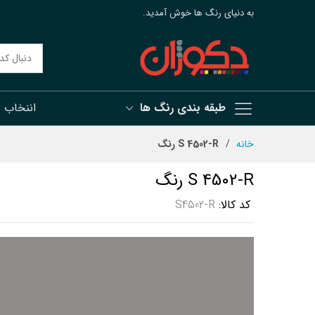
به دنیای رنگ ها خوش آمدید.
طبقه بندی رنگ ها
اننخاب 
رش
خانه
S 4502-R رنگ
ه
حتوا
S 4502-R رنگ
کد کالا
S4502-R
رفتن
به
انتهای
گالری
تصاویر