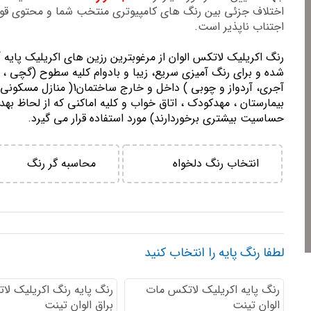
اختلاف جزئی بین رنگ های کامپیوتری منتخب شما و محتوی ق
اجتناب ناپذیر است.
رنگ اكريليك لاتكس الوان از مرغوبترين رزين هاي اكريليك پايه 
شده و برای رنگ آمیزی سریع، زیبا و بادوام کلیه سطوح (گچی ، 
آجری، آردواز و چوبی ) داخل و خارج ساختمان1( منازل مسك
بيمارستان ، مهدكودك ، اتاق خواب و كليه اماكني كه از لحاظ بهد
حساسيت بيشتري برخوردارند) مورد استفاده قرار می گیرد.
انتخاب رنگ دلخواه
محاسبه گر رنگ
لطفا رنگ پایه را انتخاب کنید
رنگ پایه اكريليك لاتكس مات
رنگ پایه رنگ اكريليك لا
الوان تینت
براق الوان تینت