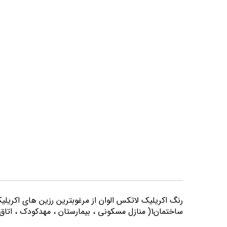
تصاویر
رنگ اكريليك لاتكس الوان از مرغوبترين رزين هاي اكريلي
ساختمان1( منازل مسكوني ، بيمارستان ، مهدكودك ، اتاق خواب و كليه اماكني كه از لحاظ بهداشتي از حساسيت بيشتري برخوردارند) مورد استفاده قرار می گیرد.