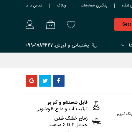
وشگاه
پیگیری سفارشات
وبلاگ
تماس با ما
Sear
ا
پشتیبانی و فروش:
09901784247
قابل شستشو و کم بو
ترکیب آب و مایع ظرفشویی
رنگ آمیزی
زمان خشک شدن
حداقل 4 تا 6 ساعت