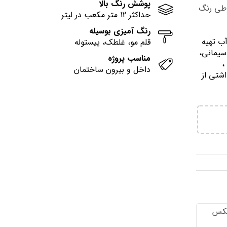
پوشش رنگ بالا
وطی رنگ
حداکثر 12 متر مکعب در لیتر
رنگ آمیزی بوسیله
آب تهيه
قلم مو، غلطک، پیستوله
سیمانی،
مناسب پروژه
وني ،
داخل و بیرون ساختمان
اشتي از
تكس