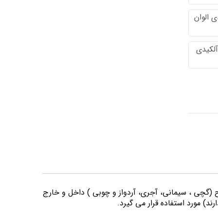
 الوان
آلکیدی
وح (گچی ، سیمانی، آجری، آردواز و چوبی ) داخل و خارج