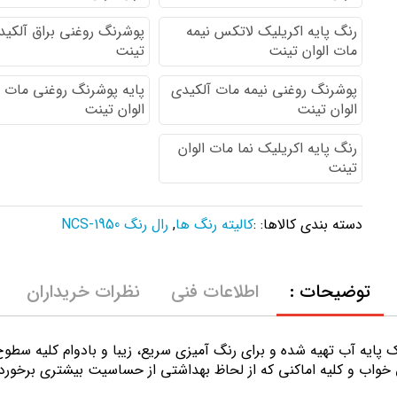
رنگ پایه اكريليك لاتكس نيمه
پوشرنگ روغنی براق آلکیدی
مات الوان تینت
تینت
پوشرنگ روغنی نیمه مات آلکیدی
پایه پوشرنگ روغنی مات 
الوان تینت
الوان تینت
رنگ پایه اکریلیک نما مات الوان
تینت
دسته بندی کالاها: :
کالیته رنگ ها
,
رال رنگ NCS-1950
توضیحات :
اطلاعات فنی
نظرات خریداران
ك پايه آب تهيه شده و برای رنگ آمیزی سریع، زیبا و بادوام کلیه سط