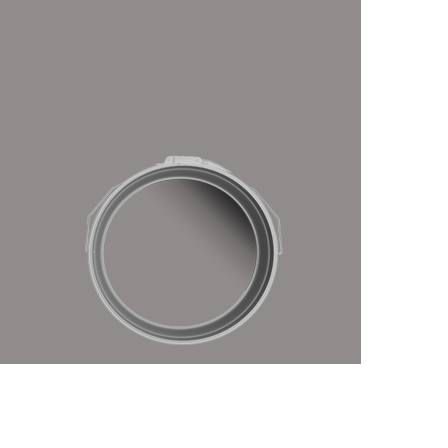
رفتن
به
ابتدای
گالری