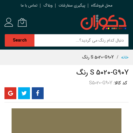
محل فروشگاه
پیگیری سفارشات
وبلاگ
تماس با ما
Search
رش
خانه
S 5020-G90Y رنگ
ه
حتوا
S 5020-G90Y رنگ
کد کالا
S5020-G90Y
رفتن
به
انتهای
گالری