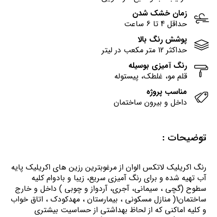
زمان خشک شدن
حداقل 4 تا 6 ساعت
پوشش رنگ بالا
حداکثر 12 متر مکعب در لیتر
رنگ آمیزی بوسیله
قلم مو، غلطک، پیستوله
مناسب پروژه
داخل و بیرون ساختمان
توضیحات :
رنگ اكريليك لاتكس الوان از مرغوبترين رزين هاي اكريليك پايه
آب تهيه شده و برای رنگ آمیزی سریع، زیبا و بادوام کلیه
سطوح (گچی ، سیمانی، آجری، آردواز و چوبی ) داخل و خارج
ساختمان1( منازل مسكوني ، بيمارستان ، مهدكودك ، اتاق خواب
و كليه اماكني كه از لحاظ بهداشتي از حساسيت بيشتري