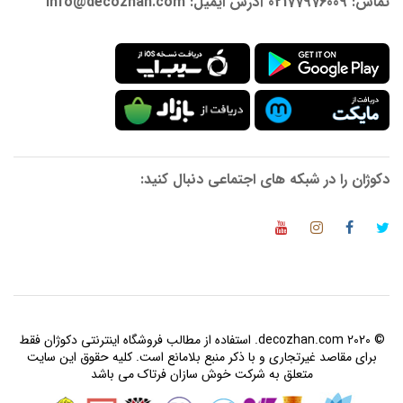
تماس: 02177976009 آدرس ایمیل: info@decozhan.com
دکوژان را در شبکه های اجتماعی دنبال کنید:
© 2020 decozhan.com. استفاده از مطالب فروشگاه اینترنتی دکوژان فقط
برای مقاصد غیرتجاری و با ذکر منبع بلامانع است. کلیه حقوق این سایت
متعلق به شرکت خوش سازان فرتاک می باشد