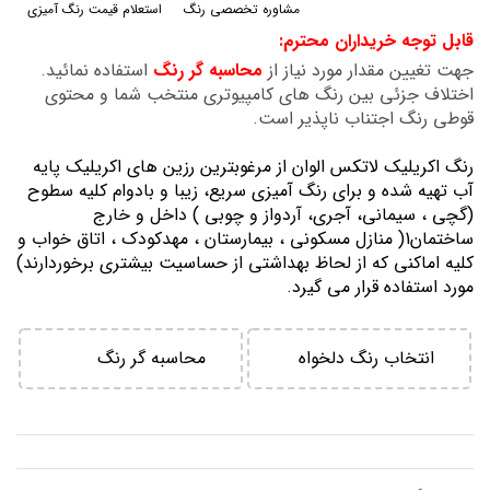
مشاوره تخصصی رنگ
استعلام قیمت رنگ آمیزی
گالری
قابل توجه خریداران محترم:
تصاویر
جهت تغیین مقدار مورد نیاز از
محاسبه گر رنگ
استفاده نمائید.
اختلاف جزئی بین رنگ های کامپیوتری منتخب شما و محتوی
قوطی رنگ اجتناب ناپذیر است.
رنگ اكريليك لاتكس الوان از مرغوبترين رزين هاي اكريليك پايه
آب تهيه شده و برای رنگ آمیزی سریع، زیبا و بادوام کلیه سطوح
(گچی ، سیمانی، آجری، آردواز و چوبی ) داخل و خارج
ساختمان1( منازل مسكوني ، بيمارستان ، مهدكودك ، اتاق خواب و
كليه اماكني كه از لحاظ بهداشتي از حساسيت بيشتري برخوردارند)
مورد استفاده قرار می گیرد.
انتخاب رنگ دلخواه
محاسبه گر رنگ