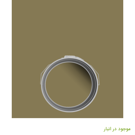
تصاویر
رفتن
به
موجود در انبار
ابتدای