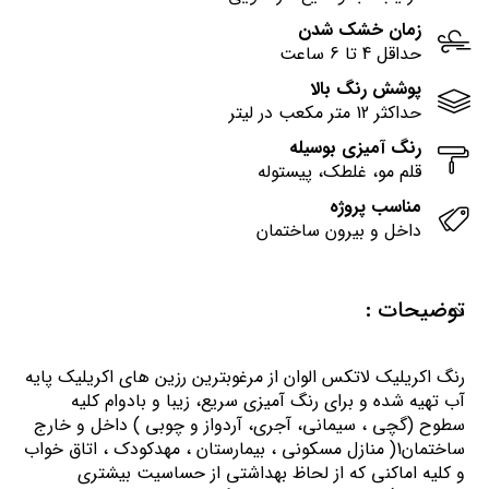
زمان خشک شدن
حداقل 4 تا 6 ساعت
پوشش رنگ بالا
حداکثر 12 متر مکعب در لیتر
رنگ آمیزی بوسیله
قلم مو، غلطک، پیستوله
مناسب پروژه
داخل و بیرون ساختمان
توضیحات :
رنگ اكريليك لاتكس الوان از مرغوبترين رزين هاي اكريليك پايه
آب تهيه شده و برای رنگ آمیزی سریع، زیبا و بادوام کلیه
سطوح (گچی ، سیمانی، آجری، آردواز و چوبی ) داخل و خارج
ساختمان1( منازل مسكوني ، بيمارستان ، مهدكودك ، اتاق خواب
و كليه اماكني كه از لحاظ بهداشتي از حساسيت بيشتري