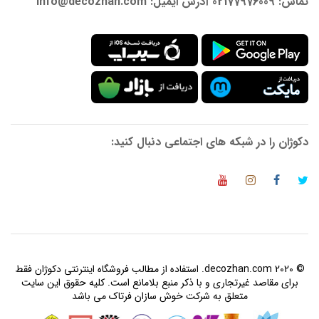
تماس: 02177976009 آدرس ایمیل: info@decozhan.com
دکوژان را در شبکه های اجتماعی دنبال کنید:
© 2020 decozhan.com. استفاده از مطالب فروشگاه اینترنتی دکوژان فقط
برای مقاصد غیرتجاری و با ذکر منبع بلامانع است. کلیه حقوق این سایت
متعلق به شرکت خوش سازان فرتاک می باشد