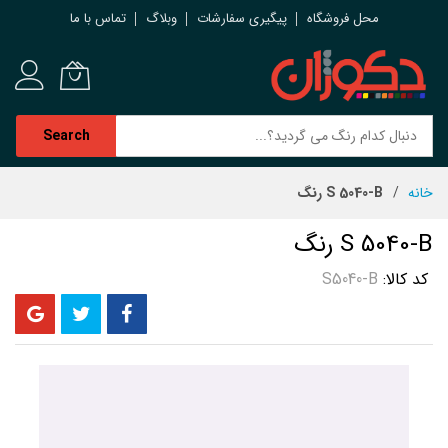
محل فروشگاه
پیگیری سفارشات
وبلاگ
تماس با ما
Search
رش
خانه
S 5040-B رنگ
ه
حتوا
S 5040-B رنگ
کد کالا
S5040-B
رفتن
به
انتهای
گالری