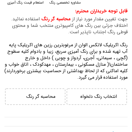
مشاوره تخصصی رنگ
استعلام قیمت رنگ آمیزی
گالری
قابل توجه خریداران محترم:
تصاویر
جهت تغیین مقدار مورد نیاز از
محاسبه گر رنگ
استفاده نمائید.
اختلاف جزئی بین رنگ های کامپیوتری منتخب شما و محتوی
قوطی رنگ اجتناب ناپذیر است.
رنگ اكريليك لاتكس الوان از مرغوبترين رزين هاي اكريليك پايه
آب تهيه شده و برای رنگ آمیزی سریع، زیبا و بادوام کلیه سطوح
(گچی ، سیمانی، آجری، آردواز و چوبی ) داخل و خارج
ساختمان1( منازل مسكوني ، بيمارستان ، مهدكودك ، اتاق خواب و
كليه اماكني كه از لحاظ بهداشتي از حساسيت بيشتري برخوردارند)
مورد استفاده قرار می گیرد.
انتخاب رنگ دلخواه
محاسبه گر رنگ