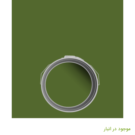
تصاویر
رفتن
به
موجود در انبار
ابتدای