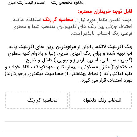
مشاوره تخصصی رنگ
استعلام قیمت رنگ آمیزی
گالری
قابل توجه خریداران محترم:
تصاویر
جهت تغیین مقدار مورد نیاز از
محاسبه گر رنگ
استفاده نمائید.
اختلاف جزئی بین رنگ های کامپیوتری منتخب شما و محتوی
قوطی رنگ اجتناب ناپذیر است.
رنگ اكريليك لاتكس الوان از مرغوبترين رزين هاي اكريليك پايه
آب تهيه شده و برای رنگ آمیزی سریع، زیبا و بادوام کلیه سطوح
(گچی ، سیمانی، آجری، آردواز و چوبی ) داخل و خارج
ساختمان1( منازل مسكوني ، بيمارستان ، مهدكودك ، اتاق خواب و
كليه اماكني كه از لحاظ بهداشتي از حساسيت بيشتري برخوردارند)
مورد استفاده قرار می گیرد.
انتخاب رنگ دلخواه
محاسبه گر رنگ