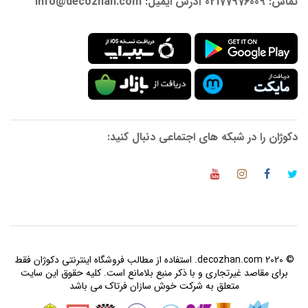
تماس: 02177976009 آدرس ایمیل: info@decozhan.com
دکوژان را در شبکه های اجتماعی دنبال کنید:
© 2020 decozhan.com. استفاده از مطالب فروشگاه اینترنتی دکوژان فقط
برای مقاصد غیرتجاری و با ذکر منبع بلامانع است. کلیه حقوق این سایت
متعلق به شرکت خوش سازان فرتاک می باشد