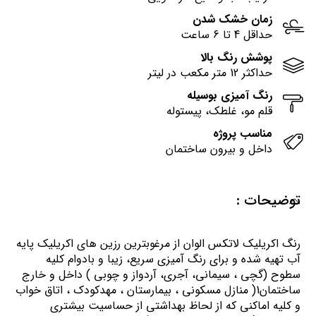
زمان خشک شدن
حداقل 4 تا 6 ساعت
پوشش رنگ بالا
حداکثر 12 متر مکعب در لیتر
رنگ آمیزی بوسیله
قلم مو، غلطک، پیستوله
مناسب پروژه
داخل و بیرون ساختمان
توضیحات :
رنگ اكريليك لاتكس الوان از مرغوبترين رزين هاي اكريليك پايه
آب تهيه شده و برای رنگ آمیزی سریع، زیبا و بادوام کلیه
سطوح (گچی ، سیمانی، آجری، آردواز و چوبی ) داخل و خارج
ساختمان1( منازل مسكوني ، بيمارستان ، مهدكودك ، اتاق خواب
و كليه اماكني كه از لحاظ بهداشتي از حساسيت بيشتري