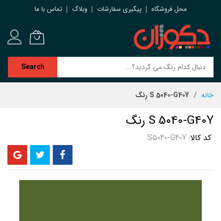
محل فروشگاه
پیگیری سفارشات
وبلاگ
تماس با ما
Search
رش
خانه
S 5040-G40Y رنگ
ه
حتوا
S 5040-G40Y رنگ
کد کالا
S5040-G40Y
رفتن
به
انتهای
گالری