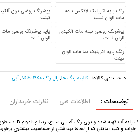
رنگ پایه اكريليك لاتكس نيمه
پوشرنگ روغنی براق آلکیدی
مات الوان تینت
تینت
پوشرنگ روغنی نیمه مات آلکیدی
پایه پوشرنگ روغنی مات 
الوان تینت
الوان تینت
رنگ پایه اکریلیک نما مات الوان
تینت
دسته بندی کالاها: :
کالیته رنگ ها
,
رال رنگ NCS-1950
,
آبی
توضیحات :
اطلاعات فنی
نظرات خریداران
ك پايه آب تهيه شده و برای رنگ آمیزی سریع، زیبا و بادوام کلیه سط