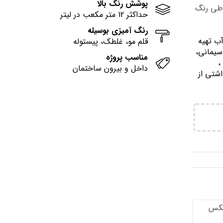
پوشش رنگ بالا
وطی رنگ
حداکثر 12 متر مکعب در لیتر
رنگ آمیزی بوسیله
آب تهيه
قلم مو، غلطک، پیستوله
سیمانی،
مناسب پروژه
وني ،
داخل و بیرون ساختمان
اشتي از
تكس