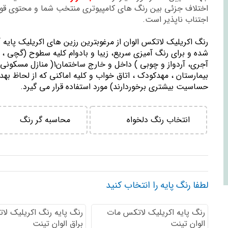
اختلاف جزئی بین رنگ های کامپیوتری منتخب شما و محتوی ق
اجتناب ناپذیر است.
رنگ اكريليك لاتكس الوان از مرغوبترين رزين هاي اكريليك پايه 
شده و برای رنگ آمیزی سریع، زیبا و بادوام کلیه سطوح (گچی ، 
آجری، آردواز و چوبی ) داخل و خارج ساختمان1( منازل مسك
بيمارستان ، مهدكودك ، اتاق خواب و كليه اماكني كه از لحاظ بهد
حساسيت بيشتري برخوردارند) مورد استفاده قرار می گیرد.
انتخاب رنگ دلخواه
محاسبه گر رنگ
لطفا رنگ پایه را انتخاب کنید
رنگ پایه اكريليك لاتكس مات
رنگ پایه رنگ اكريليك لا
الوان تینت
براق الوان تینت