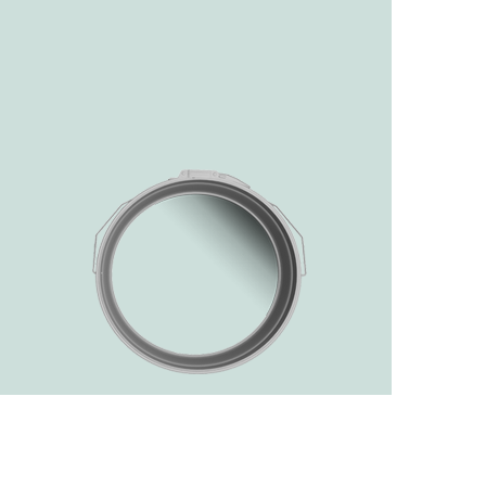
رفتن
به
ابتدای
گالری