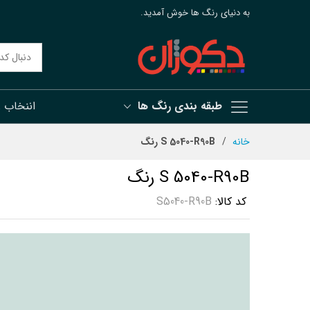
به دنیای رنگ ها خوش آمدید.
طبقه بندی رنگ ها
اننخاب 
رش
خانه
S 5040-R90B رنگ
ه
حتوا
S 5040-R90B رنگ
کد کالا
S5040-R90B
رفتن
به
انتهای
گالری
تصاویر