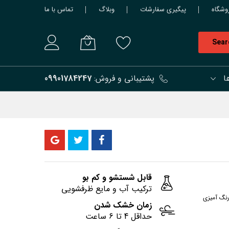
وشگاه
پیگیری سفارشات
وبلاگ
تماس با ما
Sear
ا
پشتیبانی و فروش:
09901784247
قابل شستشو و کم بو
ترکیب آب و مایع ظرفشویی
رنگ آمیزی
زمان خشک شدن
حداقل 4 تا 6 ساعت