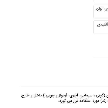
 الوان
آلکیدی
وح (گچی ، سیمانی، آجری، آردواز و چوبی ) داخل و خارج