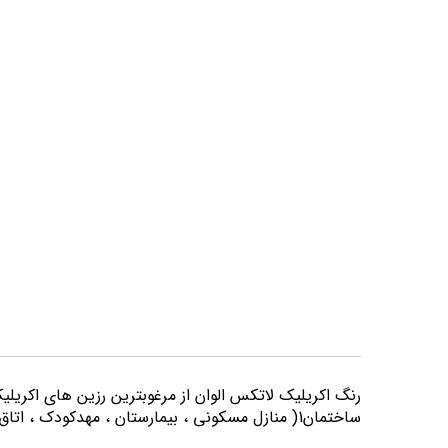
تصاویر
رنگ اكريليك لاتكس الوان از مرغوبترين رزين هاي اكريلي
ساختمان1( منازل مسكوني ، بيمارستان ، مهدكودك ، اتاق خواب و كليه اماكني كه از لحاظ بهداشتي از حساسيت بيشتري برخوردارند) مورد استفاده قرار می گیرد.