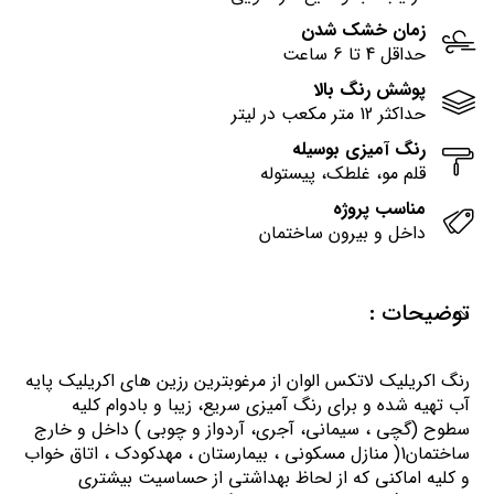
زمان خشک شدن
حداقل 4 تا 6 ساعت
پوشش رنگ بالا
حداکثر 12 متر مکعب در لیتر
رنگ آمیزی بوسیله
قلم مو، غلطک، پیستوله
مناسب پروژه
داخل و بیرون ساختمان
توضیحات :
رنگ اكريليك لاتكس الوان از مرغوبترين رزين هاي اكريليك پايه
آب تهيه شده و برای رنگ آمیزی سریع، زیبا و بادوام کلیه
سطوح (گچی ، سیمانی، آجری، آردواز و چوبی ) داخل و خارج
ساختمان1( منازل مسكوني ، بيمارستان ، مهدكودك ، اتاق خواب
و كليه اماكني كه از لحاظ بهداشتي از حساسيت بيشتري