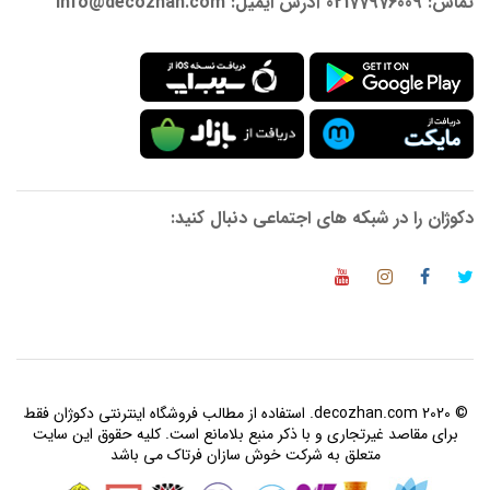
تماس: 02177976009 آدرس ایمیل: info@decozhan.com
دکوژان را در شبکه های اجتماعی دنبال کنید:
© 2020 decozhan.com. استفاده از مطالب فروشگاه اینترنتی دکوژان فقط
برای مقاصد غیرتجاری و با ذکر منبع بلامانع است. کلیه حقوق این سایت
متعلق به شرکت خوش سازان فرتاک می باشد