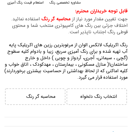
مشاوره تخصصی رنگ
استعلام قیمت رنگ آمیزی
گالری
قابل توجه خریداران محترم:
تصاویر
جهت تغیین مقدار مورد نیاز از
محاسبه گر رنگ
استفاده نمائید.
اختلاف جزئی بین رنگ های کامپیوتری منتخب شما و محتوی
قوطی رنگ اجتناب ناپذیر است.
رنگ اكريليك لاتكس الوان از مرغوبترين رزين هاي اكريليك پايه
آب تهيه شده و برای رنگ آمیزی سریع، زیبا و بادوام کلیه سطوح
(گچی ، سیمانی، آجری، آردواز و چوبی ) داخل و خارج
ساختمان1( منازل مسكوني ، بيمارستان ، مهدكودك ، اتاق خواب و
كليه اماكني كه از لحاظ بهداشتي از حساسيت بيشتري برخوردارند)
مورد استفاده قرار می گیرد.
انتخاب رنگ دلخواه
محاسبه گر رنگ