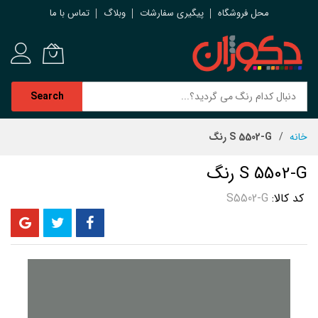
محل فروشگاه
پیگیری سفارشات
وبلاگ
تماس با ما
Search
رش
خانه
S 5502-G رنگ
ه
حتوا
S 5502-G رنگ
کد کالا
S5502-G
رفتن
به
انتهای
گالری