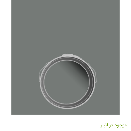
تصاویر
رفتن
به
موجود در انبار
ابتدای