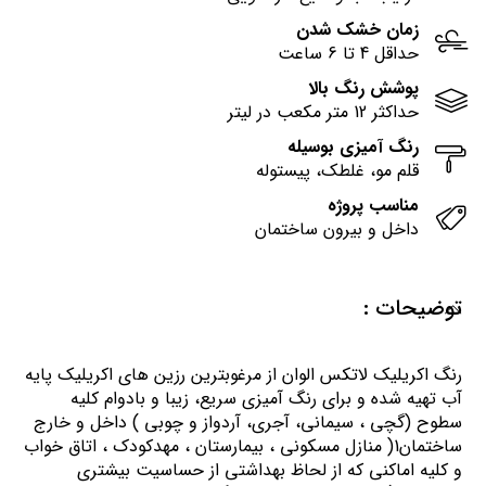
زمان خشک شدن
حداقل 4 تا 6 ساعت
پوشش رنگ بالا
حداکثر 12 متر مکعب در لیتر
رنگ آمیزی بوسیله
قلم مو، غلطک، پیستوله
مناسب پروژه
داخل و بیرون ساختمان
توضیحات :
رنگ اكريليك لاتكس الوان از مرغوبترين رزين هاي اكريليك پايه
آب تهيه شده و برای رنگ آمیزی سریع، زیبا و بادوام کلیه
سطوح (گچی ، سیمانی، آجری، آردواز و چوبی ) داخل و خارج
ساختمان1( منازل مسكوني ، بيمارستان ، مهدكودك ، اتاق خواب
و كليه اماكني كه از لحاظ بهداشتي از حساسيت بيشتري