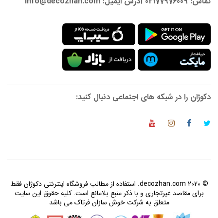
تماس: 02177976009 آدرس ایمیل: info@decozhan.com
دکوژان را در شبکه های اجتماعی دنبال کنید:
© 2020 decozhan.com. استفاده از مطالب فروشگاه اینترنتی دکوژان فقط
برای مقاصد غیرتجاری و با ذکر منبع بلامانع است. کلیه حقوق این سایت
متعلق به شرکت خوش سازان فرتاک می باشد