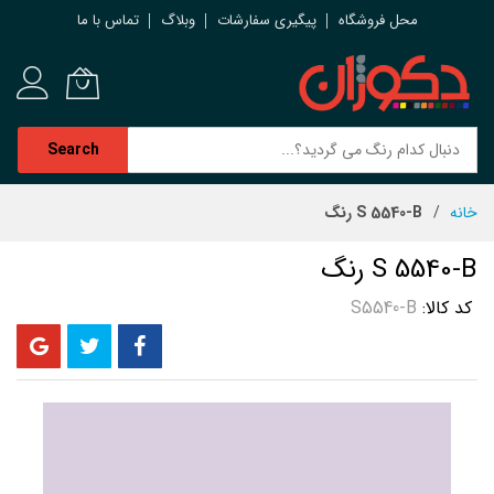
محل فروشگاه
پیگیری سفارشات
وبلاگ
تماس با ما
Search
رش
خانه
S 5540-B رنگ
ه
حتوا
S 5540-B رنگ
کد کالا
S5540-B
رفتن
به
انتهای
گالری