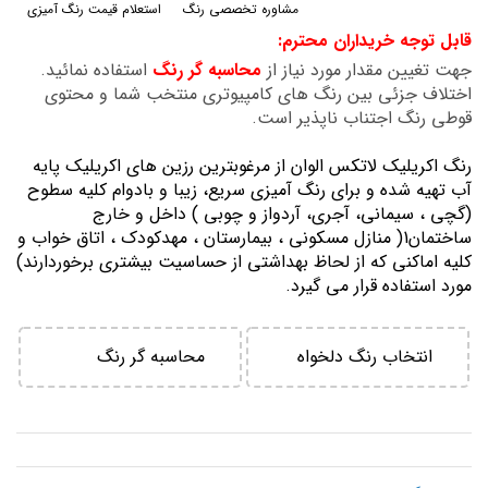
مشاوره تخصصی رنگ
استعلام قیمت رنگ آمیزی
گالری
قابل توجه خریداران محترم:
تصاویر
جهت تغیین مقدار مورد نیاز از
محاسبه گر رنگ
استفاده نمائید.
اختلاف جزئی بین رنگ های کامپیوتری منتخب شما و محتوی
قوطی رنگ اجتناب ناپذیر است.
رنگ اكريليك لاتكس الوان از مرغوبترين رزين هاي اكريليك پايه
آب تهيه شده و برای رنگ آمیزی سریع، زیبا و بادوام کلیه سطوح
(گچی ، سیمانی، آجری، آردواز و چوبی ) داخل و خارج
ساختمان1( منازل مسكوني ، بيمارستان ، مهدكودك ، اتاق خواب و
كليه اماكني كه از لحاظ بهداشتي از حساسيت بيشتري برخوردارند)
مورد استفاده قرار می گیرد.
انتخاب رنگ دلخواه
محاسبه گر رنگ