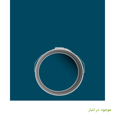
تصاویر
رفتن
به
موجود در انبار
ابتدای