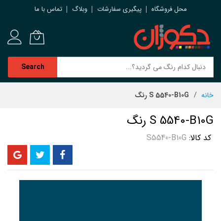
محل فروشگاه
پیگیری سفارشات
وبلاگ
تماس با ما
Search
رش
خانه
S 5540-B10G رنگ
ه
حتوا
S 5540-B10G رنگ
کد کالا
S5540-B10G
رفتن
به
انتهای
گالری