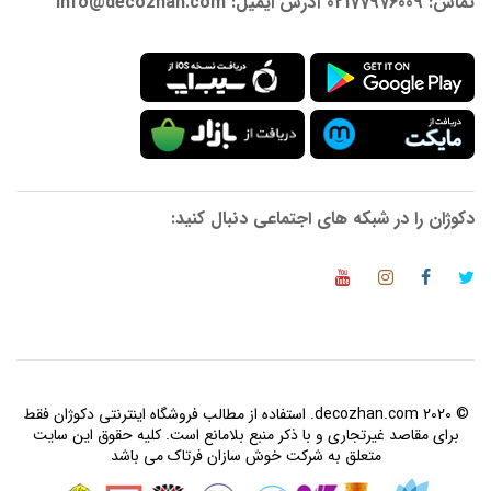
تماس: 02177976009 آدرس ایمیل: info@decozhan.com
دکوژان را در شبکه های اجتماعی دنبال کنید:
© 2020 decozhan.com. استفاده از مطالب فروشگاه اینترنتی دکوژان فقط
برای مقاصد غیرتجاری و با ذکر منبع بلامانع است. کلیه حقوق این سایت
متعلق به شرکت خوش سازان فرتاک می باشد