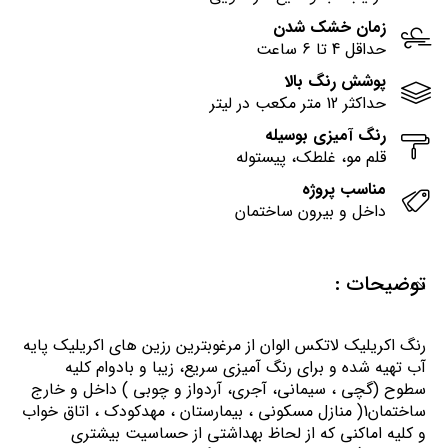
زمان خشک شدن
حداقل 4 تا 6 ساعت
پوشش رنگ بالا
حداکثر 12 متر مکعب در لیتر
رنگ آمیزی بوسیله
قلم مو، غلطک، پیستوله
مناسب پروژه
داخل و بیرون ساختمان
توضیحات :
رنگ اكريليك لاتكس الوان از مرغوبترين رزين هاي اكريليك پايه
آب تهيه شده و برای رنگ آمیزی سریع، زیبا و بادوام کلیه
سطوح (گچی ، سیمانی، آجری، آردواز و چوبی ) داخل و خارج
ساختمان1( منازل مسكوني ، بيمارستان ، مهدكودك ، اتاق خواب
و كليه اماكني كه از لحاظ بهداشتي از حساسيت بيشتري