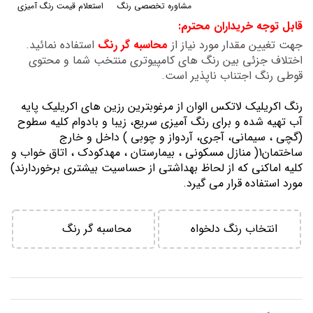
مشاوره تخصصی رنگ
استعلام قیمت رنگ آمیزی
گالری
قابل توجه خریداران محترم:
تصاویر
جهت تغیین مقدار مورد نیاز از
محاسبه گر رنگ
استفاده نمائید.
اختلاف جزئی بین رنگ های کامپیوتری منتخب شما و محتوی
قوطی رنگ اجتناب ناپذیر است.
رنگ اكريليك لاتكس الوان از مرغوبترين رزين هاي اكريليك پايه
آب تهيه شده و برای رنگ آمیزی سریع، زیبا و بادوام کلیه سطوح
(گچی ، سیمانی، آجری، آردواز و چوبی ) داخل و خارج
ساختمان1( منازل مسكوني ، بيمارستان ، مهدكودك ، اتاق خواب و
كليه اماكني كه از لحاظ بهداشتي از حساسيت بيشتري برخوردارند)
مورد استفاده قرار می گیرد.
انتخاب رنگ دلخواه
محاسبه گر رنگ