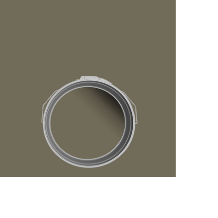
رفتن
به
ابتدای
گالری