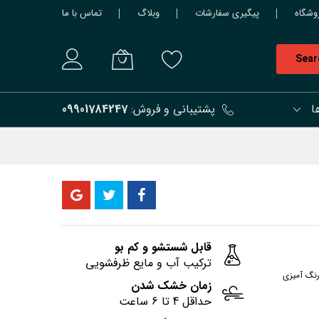
وشگاه
پیگیری سفارشات
وبلاگ
تماس با ما
Sear
ا
پشتیبانی و فروش:
09901784247
قابل شستشو و کم بو
ترکیب آب و مایع ظرفشویی
رنگ آمیزی
زمان خشک شدن
حداقل 4 تا 6 ساعت