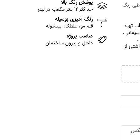
پوشش رنگ بالا
وطی رنگ
حداکثر 12 متر مکعب در لیتر
رنگ آمیزی بوسیله
آب تهيه
قلم مو، غلطک، پیستوله
سیمانی،
مناسب پروژه
وني ،
داخل و بیرون ساختمان
اشتي از
تكس