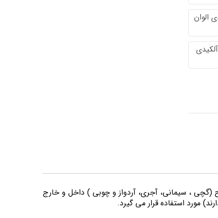
 الوان
آلکیدی
وح (گچی ، سیمانی، آجری، آردواز و چوبی ) داخل و خارج