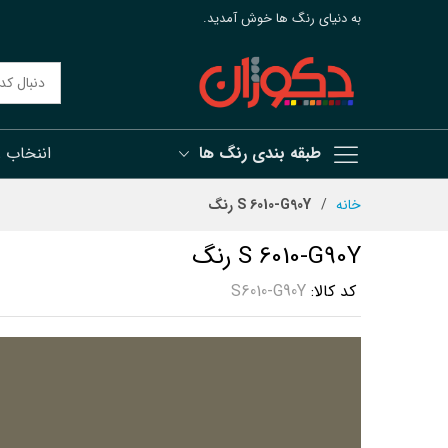
به دنیای رنگ ها خوش آمدید.
طبقه بندی رنگ ها
اننخاب 
رش
خانه
S 6010-G90Y رنگ
ه
حتوا
S 6010-G90Y رنگ
کد کالا
S6010-G90Y
رفتن
به
انتهای
گالری
تصاویر