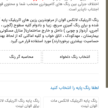
اختلاف جزئی بین رنگ های کامپیوتری منتخب شما و محتوی ق
اجتناب ناپذیر است.
رنگ اكريليك لاتكس الوان از مرغوبترين رزين هاي اكريليك پايه 
شده و برای رنگ آمیزی سریع، زیبا و بادوام کلیه سطوح (گچی ، 
آجری، آردواز و چوبی ) داخل و خارج ساختمان1( منازل مسك
بيمارستان ، مهدكودك ، اتاق خواب و كليه اماكني كه از لحاظ بهد
حساسيت بيشتري برخوردارند) مورد استفاده قرار می گیرد.
انتخاب رنگ دلخواه
محاسبه گر رنگ
لطفا رنگ پایه را انتخاب کنید
رنگ پایه اكريليك لاتكس مات
رنگ پایه رنگ اكريليك لا
الوان تینت
براق الوان تینت