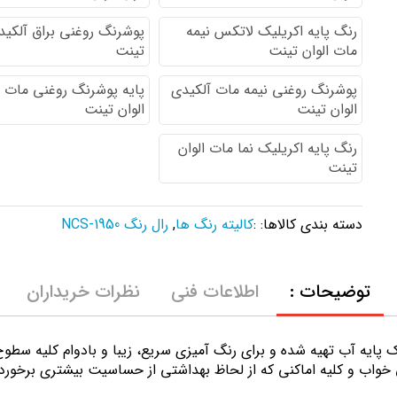
رنگ پایه اكريليك لاتكس نيمه
پوشرنگ روغنی براق آلکیدی
مات الوان تینت
تینت
پوشرنگ روغنی نیمه مات آلکیدی
پایه پوشرنگ روغنی مات 
الوان تینت
الوان تینت
رنگ پایه اکریلیک نما مات الوان
تینت
دسته بندی کالاها: :
کالیته رنگ ها
,
رال رنگ NCS-1950
توضیحات :
اطلاعات فنی
نظرات خریداران
ك پايه آب تهيه شده و برای رنگ آمیزی سریع، زیبا و بادوام کلیه سط