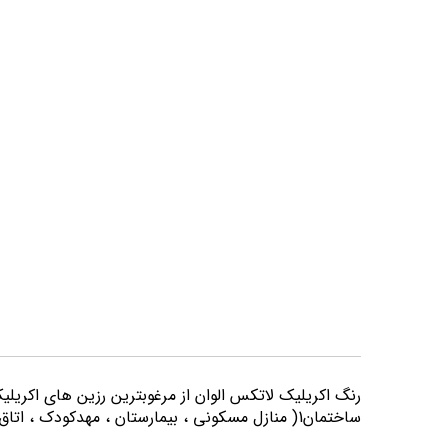
تصاویر
رنگ اكريليك لاتكس الوان از مرغوبترين رزين هاي اكريلي
ساختمان1( منازل مسكوني ، بيمارستان ، مهدكودك ، اتاق خواب و كليه اماكني كه از لحاظ بهداشتي از حساسيت بيشتري برخوردارند) مورد استفاده قرار می گیرد.