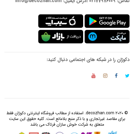
تماس: 02177976009 آدرس ایمیل: info@decozhan.com
دکوژان را در شبکه های اجتماعی دنبال کنید:
© 2020 decozhan.com. استفاده از مطالب فروشگاه اینترنتی دکوژان فقط
برای مقاصد غیرتجاری و با ذکر منبع بلامانع است. کلیه حقوق این سایت
متعلق به شرکت خوش سازان فرتاک می باشد