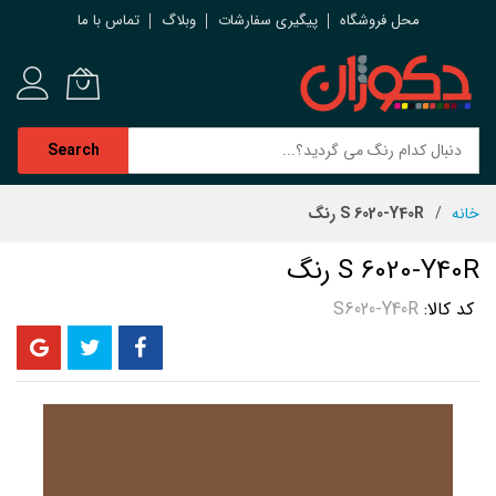
محل فروشگاه
پیگیری سفارشات
وبلاگ
تماس با ما
Search
رش
خانه
S 6020-Y40R رنگ
ه
حتوا
S 6020-Y40R رنگ
کد کالا
S6020-Y40R
رفتن
به
انتهای
گالری