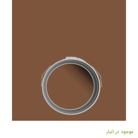
تصاویر
رفتن
به
موجود در انبار
ابتدای