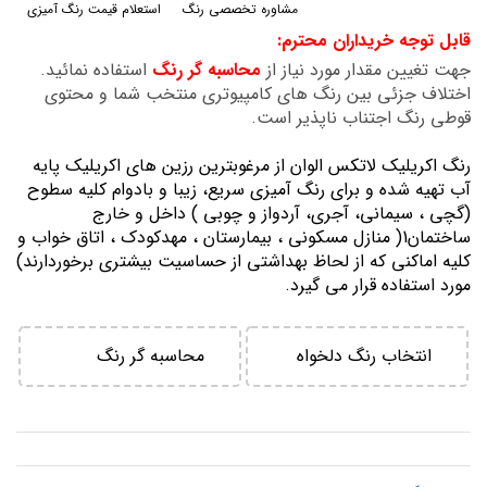
مشاوره تخصصی رنگ
استعلام قیمت رنگ آمیزی
گالری
قابل توجه خریداران محترم:
تصاویر
جهت تغیین مقدار مورد نیاز از
محاسبه گر رنگ
استفاده نمائید.
اختلاف جزئی بین رنگ های کامپیوتری منتخب شما و محتوی
قوطی رنگ اجتناب ناپذیر است.
رنگ اكريليك لاتكس الوان از مرغوبترين رزين هاي اكريليك پايه
آب تهيه شده و برای رنگ آمیزی سریع، زیبا و بادوام کلیه سطوح
(گچی ، سیمانی، آجری، آردواز و چوبی ) داخل و خارج
ساختمان1( منازل مسكوني ، بيمارستان ، مهدكودك ، اتاق خواب و
كليه اماكني كه از لحاظ بهداشتي از حساسيت بيشتري برخوردارند)
مورد استفاده قرار می گیرد.
انتخاب رنگ دلخواه
محاسبه گر رنگ