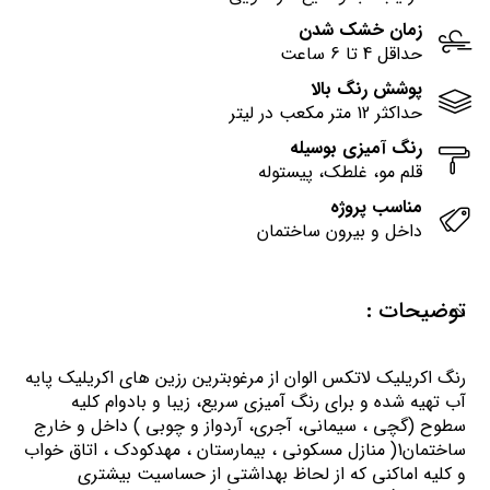
زمان خشک شدن
حداقل 4 تا 6 ساعت
پوشش رنگ بالا
حداکثر 12 متر مکعب در لیتر
رنگ آمیزی بوسیله
قلم مو، غلطک، پیستوله
مناسب پروژه
داخل و بیرون ساختمان
توضیحات :
رنگ اكريليك لاتكس الوان از مرغوبترين رزين هاي اكريليك پايه
آب تهيه شده و برای رنگ آمیزی سریع، زیبا و بادوام کلیه
سطوح (گچی ، سیمانی، آجری، آردواز و چوبی ) داخل و خارج
ساختمان1( منازل مسكوني ، بيمارستان ، مهدكودك ، اتاق خواب
و كليه اماكني كه از لحاظ بهداشتي از حساسيت بيشتري