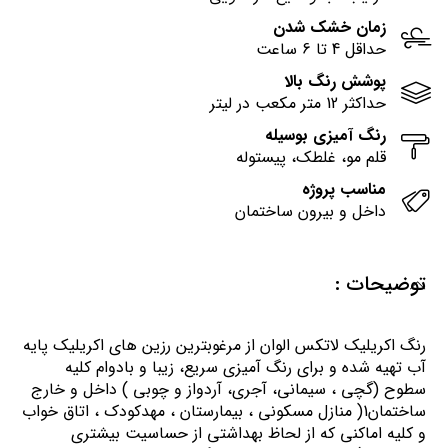
زمان خشک شدن
حداقل 4 تا 6 ساعت
پوشش رنگ بالا
حداکثر 12 متر مکعب در لیتر
رنگ آمیزی بوسیله
قلم مو، غلطک، پیستوله
مناسب پروژه
داخل و بیرون ساختمان
توضیحات :
رنگ اكريليك لاتكس الوان از مرغوبترين رزين هاي اكريليك پايه
آب تهيه شده و برای رنگ آمیزی سریع، زیبا و بادوام کلیه
سطوح (گچی ، سیمانی، آجری، آردواز و چوبی ) داخل و خارج
ساختمان1( منازل مسكوني ، بيمارستان ، مهدكودك ، اتاق خواب
و كليه اماكني كه از لحاظ بهداشتي از حساسيت بيشتري