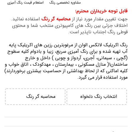
مشاوره تخصصی رنگ
استعلام قیمت رنگ آمیزی
گالری
قابل توجه خریداران محترم:
تصاویر
جهت تغیین مقدار مورد نیاز از
محاسبه گر رنگ
استفاده نمائید.
اختلاف جزئی بین رنگ های کامپیوتری منتخب شما و محتوی
قوطی رنگ اجتناب ناپذیر است.
رنگ اكريليك لاتكس الوان از مرغوبترين رزين هاي اكريليك پايه
آب تهيه شده و برای رنگ آمیزی سریع، زیبا و بادوام کلیه سطوح
(گچی ، سیمانی، آجری، آردواز و چوبی ) داخل و خارج
ساختمان1( منازل مسكوني ، بيمارستان ، مهدكودك ، اتاق خواب و
كليه اماكني كه از لحاظ بهداشتي از حساسيت بيشتري برخوردارند)
مورد استفاده قرار می گیرد.
انتخاب رنگ دلخواه
محاسبه گر رنگ