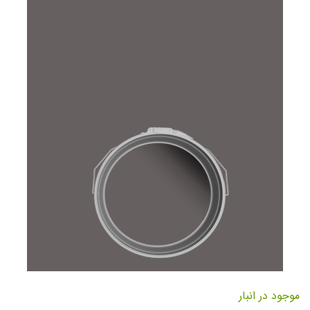
تصاویر
رفتن
به
موجود در انبار
ابتدای