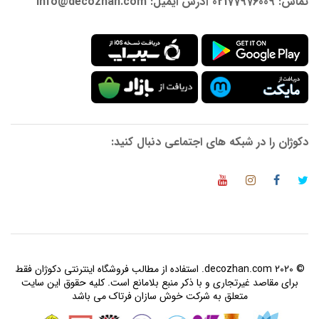
تماس: 02177976009 آدرس ایمیل: info@decozhan.com
دکوژان را در شبکه های اجتماعی دنبال کنید:
© 2020 decozhan.com. استفاده از مطالب فروشگاه اینترنتی دکوژان فقط
برای مقاصد غیرتجاری و با ذکر منبع بلامانع است. کلیه حقوق این سایت
متعلق به شرکت خوش سازان فرتاک می باشد