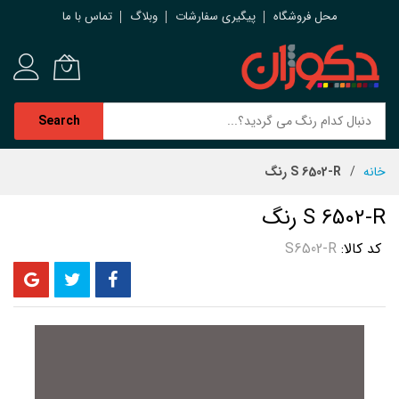
محل فروشگاه
پیگیری سفارشات
وبلاگ
تماس با ما
Search
رش
خانه
S 6502-R رنگ
ه
حتوا
S 6502-R رنگ
کد کالا
S6502-R
رفتن
به
انتهای
گالری