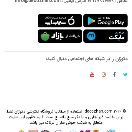
تماس: 02177976009 آدرس ایمیل: info@decozhan.com
دکوژان را در شبکه های اجتماعی دنبال کنید:
© 2020 decozhan.com. استفاده از مطالب فروشگاه اینترنتی دکوژان فقط
برای مقاصد غیرتجاری و با ذکر منبع بلامانع است. کلیه حقوق این سایت
متعلق به شرکت خوش سازان فرتاک می باشد