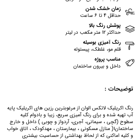
زمان خشک شدن
حداقل 4 تا 6 ساعت
پوشش رنگ بالا
حداکثر 12 متر مکعب در لیتر
رنگ آمیزی بوسیله
قلم مو، غلطک، پیستوله
مناسب پروژه
داخل و بیرون ساختمان
توضیحات :
رنگ اكريليك لاتكس الوان از مرغوبترين رزين هاي اكريليك پايه
آب تهيه شده و برای رنگ آمیزی سریع، زیبا و بادوام کلیه
سطوح (گچی ، سیمانی، آجری، آردواز و چوبی ) داخل و خارج
ساختمان1( منازل مسكوني ، بيمارستان ، مهدكودك ، اتاق خواب
و كليه اماكني كه از لحاظ بهداشتي از حساسيت بيشتري