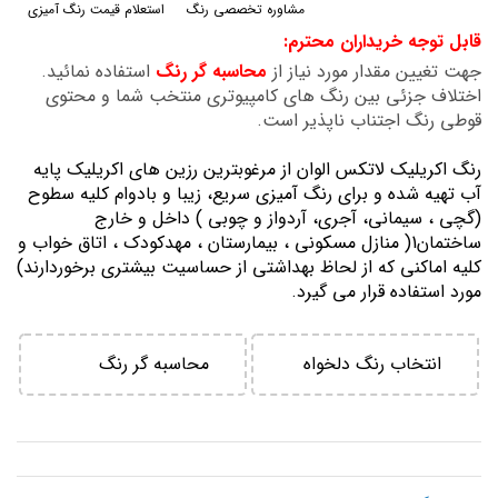
مشاوره تخصصی رنگ
استعلام قیمت رنگ آمیزی
گالری
قابل توجه خریداران محترم:
تصاویر
جهت تغیین مقدار مورد نیاز از
محاسبه گر رنگ
استفاده نمائید.
اختلاف جزئی بین رنگ های کامپیوتری منتخب شما و محتوی
قوطی رنگ اجتناب ناپذیر است.
رنگ اكريليك لاتكس الوان از مرغوبترين رزين هاي اكريليك پايه
آب تهيه شده و برای رنگ آمیزی سریع، زیبا و بادوام کلیه سطوح
(گچی ، سیمانی، آجری، آردواز و چوبی ) داخل و خارج
ساختمان1( منازل مسكوني ، بيمارستان ، مهدكودك ، اتاق خواب و
كليه اماكني كه از لحاظ بهداشتي از حساسيت بيشتري برخوردارند)
مورد استفاده قرار می گیرد.
انتخاب رنگ دلخواه
محاسبه گر رنگ