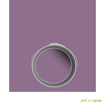
تصاویر
رفتن
به
موجود در انبار
ابتدای