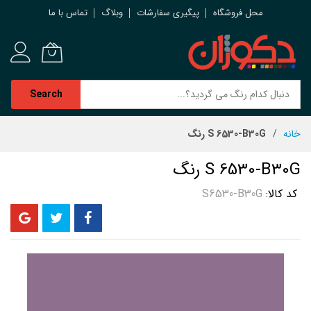
محل فروشگاه
پیگیری سفارشات
وبلاگ
تماس با ما
Search
رش
خانه
S 6530-B30G رنگ
ه
حتوا
S 6530-B30G رنگ
کد کالا
S6530-B30G
رفتن
به
انتهای
گالری