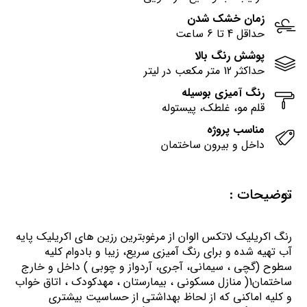
زمان خشک شدن
حداقل 4 تا 6 ساعت
پوشش رنگ بالا
حداکثر 12 متر مکعب در لیتر
رنگ آمیزی بوسیله
قلم مو، غلطک، پیستوله
مناسب پروژه
داخل و بیرون ساختمان
توضیحات :
رنگ اكريليك لاتكس الوان از مرغوبترين رزين هاي اكريليك پايه
آب تهيه شده و برای رنگ آمیزی سریع، زیبا و بادوام کلیه
سطوح (گچی ، سیمانی، آجری، آردواز و چوبی ) داخل و خارج
ساختمان1( منازل مسكوني ، بيمارستان ، مهدكودك ، اتاق خواب
و كليه اماكني كه از لحاظ بهداشتي از حساسيت بيشتري