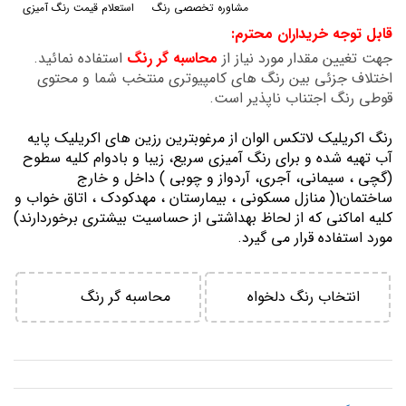
مشاوره تخصصی رنگ
استعلام قیمت رنگ آمیزی
گالری
قابل توجه خریداران محترم:
تصاویر
جهت تغیین مقدار مورد نیاز از
محاسبه گر رنگ
استفاده نمائید.
اختلاف جزئی بین رنگ های کامپیوتری منتخب شما و محتوی
قوطی رنگ اجتناب ناپذیر است.
رنگ اكريليك لاتكس الوان از مرغوبترين رزين هاي اكريليك پايه
آب تهيه شده و برای رنگ آمیزی سریع، زیبا و بادوام کلیه سطوح
(گچی ، سیمانی، آجری، آردواز و چوبی ) داخل و خارج
ساختمان1( منازل مسكوني ، بيمارستان ، مهدكودك ، اتاق خواب و
كليه اماكني كه از لحاظ بهداشتي از حساسيت بيشتري برخوردارند)
مورد استفاده قرار می گیرد.
انتخاب رنگ دلخواه
محاسبه گر رنگ