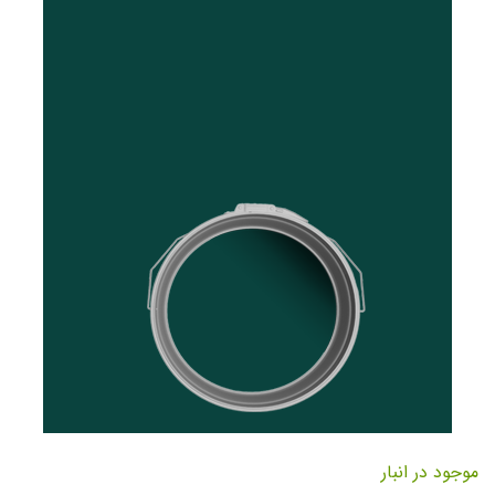
تصاویر
رفتن
به
موجود در انبار
ابتدای