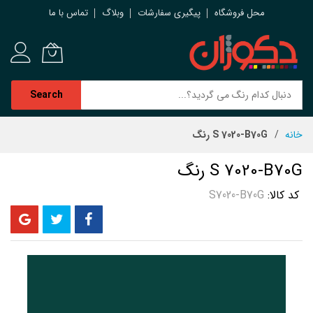
محل فروشگاه
پیگیری سفارشات
وبلاگ
تماس با ما
Search
رش
خانه
S 7020-B70G رنگ
ه
حتوا
S 7020-B70G رنگ
کد کالا
S7020-B70G
رفتن
به
انتهای
گالری