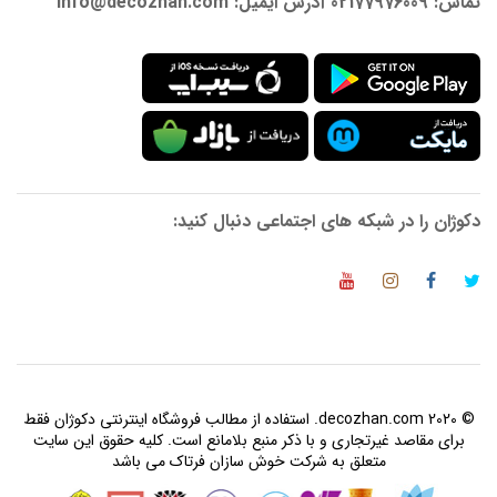
تماس: 02177976009 آدرس ایمیل: info@decozhan.com
دکوژان را در شبکه های اجتماعی دنبال کنید:
© 2020 decozhan.com. استفاده از مطالب فروشگاه اینترنتی دکوژان فقط
برای مقاصد غیرتجاری و با ذکر منبع بلامانع است. کلیه حقوق این سایت
متعلق به شرکت خوش سازان فرتاک می باشد