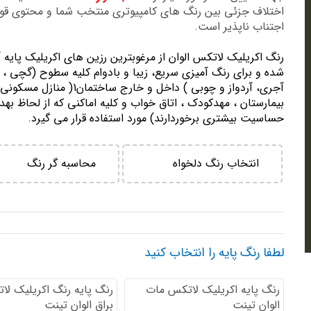
اختلاف جزئی بین رنگ های کامپیوتری منتخب شما و محتوی ق
اجتناب ناپذیر است.
رنگ اكريليك لاتكس الوان از مرغوبترين رزين هاي اكريليك پايه 
شده و برای رنگ آمیزی سریع، زیبا و بادوام کلیه سطوح (گچی ، 
آجری، آردواز و چوبی ) داخل و خارج ساختمان1( منازل مسك
بيمارستان ، مهدكودك ، اتاق خواب و كليه اماكني كه از لحاظ بهد
حساسيت بيشتري برخوردارند) مورد استفاده قرار می گیرد.
انتخاب رنگ دلخواه
محاسبه گر رنگ
لطفا رنگ پایه را انتخاب کنید
رنگ پایه اكريليك لاتكس مات
رنگ پایه رنگ اكريليك لا
الوان تینت
براق الوان تینت