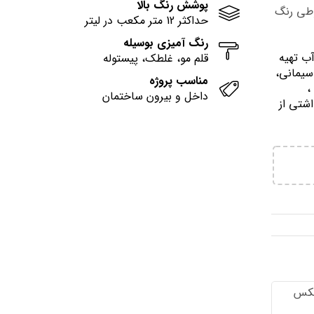
پوشش رنگ بالا
وطی رنگ
حداکثر 12 متر مکعب در لیتر
رنگ آمیزی بوسیله
آب تهيه
قلم مو، غلطک، پیستوله
سیمانی،
مناسب پروژه
وني ،
داخل و بیرون ساختمان
اشتي از
تكس