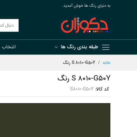
به دنیای رنگ ها خوش آمدید.
طبقه بندی رنگ ها
اننخاب 
رش
خانه
S 8010-G50Y رنگ
ه
حتوا
S 8010-G50Y رنگ
کد کالا
S8010-G50Y
رفتن
به
انتهای
گالری
تصاویر