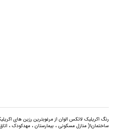
تصاویر
رنگ اكريليك لاتكس الوان از مرغوبترين رزين هاي اكريلي
ساختمان1( منازل مسكوني ، بيمارستان ، مهدكودك ، اتاق خواب و كليه اماكني كه از لحاظ بهداشتي از حساسيت بيشتري برخوردارند) مورد استفاده قرار می گیرد.