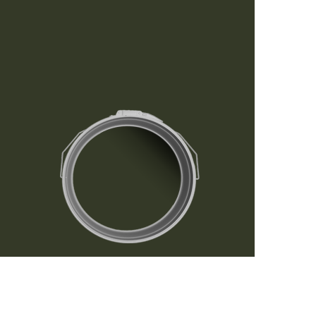
رفتن
به
ابتدای
گالری