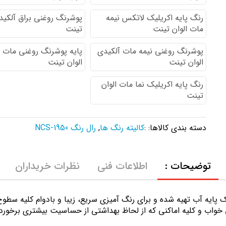
رنگ پایه اكريليك لاتكس نيمه
پوشرنگ روغنی براق آلکیدی
مات الوان تینت
تینت
پوشرنگ روغنی نیمه مات آلکیدی
پایه پوشرنگ روغنی مات 
الوان تینت
الوان تینت
رنگ پایه اکریلیک نما مات الوان
تینت
دسته بندی کالاها: :
کالیته رنگ ها
,
رال رنگ NCS-1950
توضیحات :
اطلاعات فنی
نظرات خریداران
ك پايه آب تهيه شده و برای رنگ آمیزی سریع، زیبا و بادوام کلیه سط