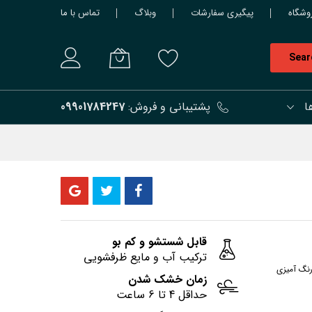
وشگاه
پیگیری سفارشات
وبلاگ
تماس با ما
Sear
ا
پشتیبانی و فروش:
09901784247
قابل شستشو و کم بو
ترکیب آب و مایع ظرفشویی
رنگ آمیزی
زمان خشک شدن
حداقل 4 تا 6 ساعت