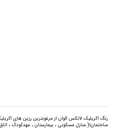
تصاویر
رنگ اكريليك لاتكس الوان از مرغوبترين رزين هاي اكريلي
ساختمان1( منازل مسكوني ، بيمارستان ، مهدكودك ، اتاق خواب و كليه اماكني كه از لحاظ بهداشتي از حساسيت بيشتري برخوردارند) مورد استفاده قرار می گیرد.