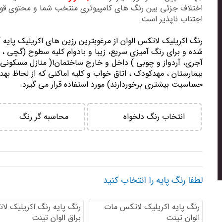
اختلاف جزئی بین رنگ های کامپیوتری منتخب شما و محتوی ق
اجتناب ناپذیر است.
رنگ اكريليك لاتكس الوان از مرغوبترين رزين هاي اكريليك پايه 
شده و برای رنگ آمیزی سریع، زیبا و بادوام کلیه سطوح (گچی ، 
آجری، آردواز و چوبی ) داخل و خارج ساختمان1( منازل مسك
بيمارستان ، مهدكودك ، اتاق خواب و كليه اماكني كه از لحاظ بهد
حساسيت بيشتري برخوردارند) مورد استفاده قرار می گیرد.
انتخاب رنگ دلخواه
محاسبه گر رنگ
لطفا رنگ پایه را انتخاب کنید
رنگ پایه اكريليك لاتكس مات
رنگ پایه رنگ اكريليك لا
الوان تینت
براق الوان تینت