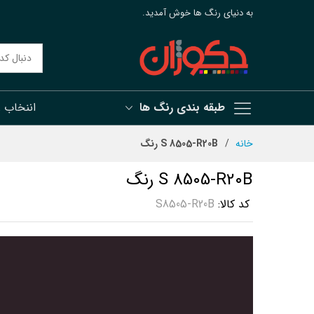
به دنیای رنگ ها خوش آمدید.
طبقه بندی رنگ ها
اننخاب 
رش
خانه
S 8505-R20B رنگ
ه
حتوا
S 8505-R20B رنگ
کد کالا
S8505-R20B
رفتن
به
انتهای
گالری
تصاویر