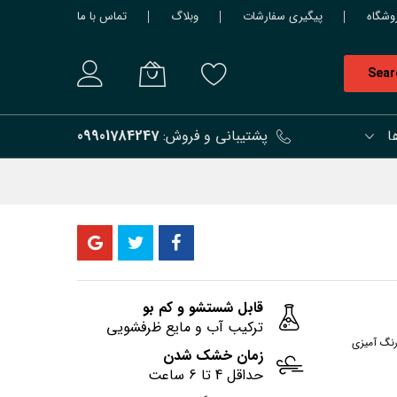
وشگاه
پیگیری سفارشات
وبلاگ
تماس با ما
Sear
ا
پشتیبانی و فروش:
09901784247
قابل شستشو و کم بو
ترکیب آب و مایع ظرفشویی
رنگ آمیزی
زمان خشک شدن
حداقل 4 تا 6 ساعت