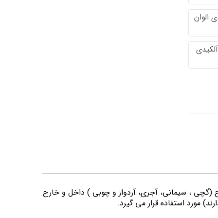
 الوان
آلکیدی
وح (گچی ، سیمانی، آجری، آردواز و چوبی ) داخل و خارج