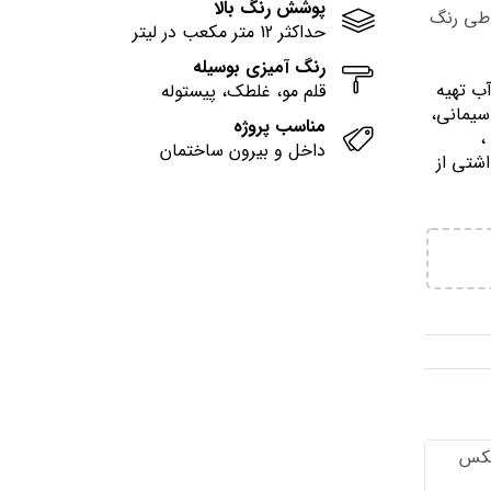
پوشش رنگ بالا
وطی رنگ
حداکثر 12 متر مکعب در لیتر
رنگ آمیزی بوسیله
آب تهيه
قلم مو، غلطک، پیستوله
سیمانی،
مناسب پروژه
وني ،
داخل و بیرون ساختمان
اشتي از
تكس