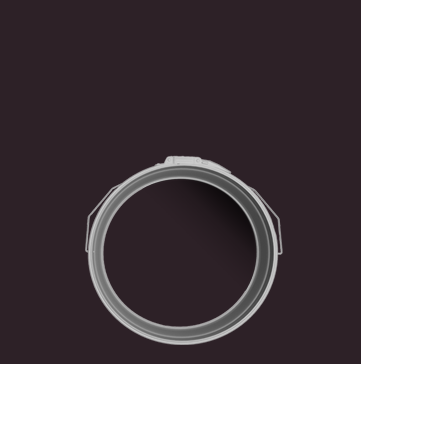
رفتن
به
ابتدای
گالری